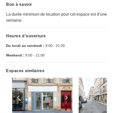
Bon à savoir
La durée minimum de location pour cet espace est d’une
semaine.
Heures d’ouverture
Du lundi au vendredi :
9:00
-
21:00
Weekend :
9:00
-
21:00
Espaces similaires
Show previous slide
Show next slide
Show previ