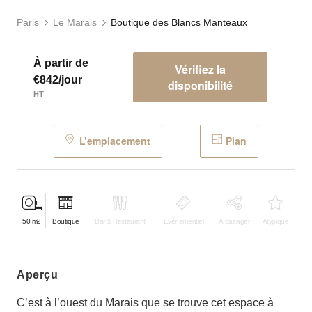
Paris
Le Marais
Boutique des Blancs Manteaux
À partir de
Vérifiez la
€842/jour
disponibilité
HT
L’emplacement
Plan
50
m2
Boutique
Bar & Restaurant
Événementiel
À partager
Atypique
aperçu
C’est à l’ouest du Marais que se trouve cet espace à