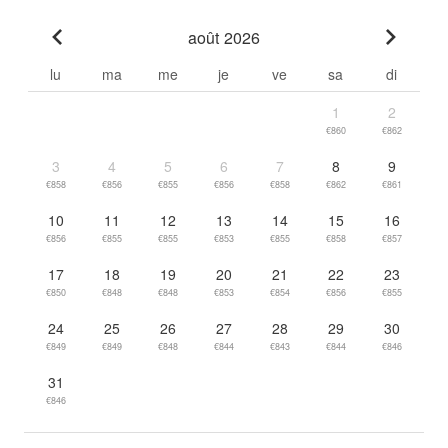
août 2026
Go to previous month
Go to n
lu
ma
me
je
ve
sa
di
1
2
€860
€862
3
4
5
6
7
8
9
€858
€856
€855
€856
€858
€862
€861
10
11
12
13
14
15
16
€856
€855
€855
€853
€855
€858
€857
17
18
19
20
21
22
23
€850
€848
€848
€853
€854
€856
€855
24
25
26
27
28
29
30
€849
€849
€848
€844
€843
€844
€846
31
€846