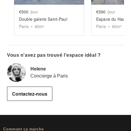
€500
/jour
€590
/jour
Double galerie Saint-Paul
Espace du Haut Ma
Paris
•
60
m²
Paris
•
60
m²
Vous n'avez pas trouvé l'espace idéal ?
Helene
Concierge à Paris
Contactez-nous
Comment ça marche