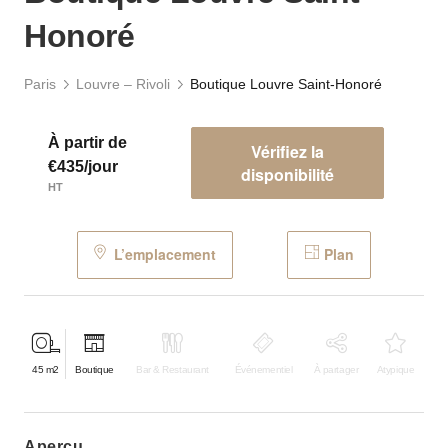
Honoré
Paris
Louvre – Rivoli
Boutique Louvre Saint-Honoré
À partir de
Vérifiez la
€435/jour
disponibilité
HT
L’emplacement
Plan
45
m2
Boutique
Bar & Restaurant
Événementiel
À partager
Atypique
aperçu