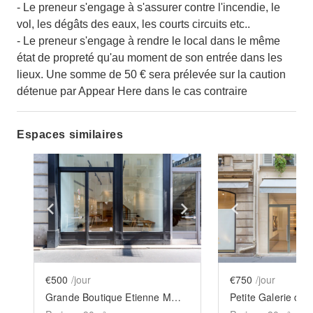
- Le preneur s'engage à s'assurer contre l'incendie, le
vol, les dégâts des eaux, les courts circuits etc..
- Le preneur s'engage à rendre le local dans le même
état de propreté qu'au moment de son entrée dans les
lieux. Une somme de 50 € sera prélevée sur la caution
détenue par Appear Here dans le cas contraire
Espaces similaires
Show previous slide
Show next slide
Show previ
€500
/jour
€750
/jour
Grande Boutique Etienne Marcel
Petite Galerie de 