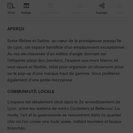
pour
votre
63 m2
Boutique
Bar & Restaurant
Événementiel
À partager
Atypique
projet.
APERÇU
GUIDES
Entre Rhône et Saône, au cœur de la prestigieuse presqu’île
de Lyon, cet espace bénéficie d’un emplacement exceptionnel.
À
Au rez-de-chaussée d’un édifice d’angle donnant sur
la
l’élégante place des Jacobins, l’espace aux murs blancs se
recherche
veut épuré et flexible, idéal pour organiser un showroom privé
d'un
ou le pop-up d’une marque haut de gamme. Vous profiterez
espace
en
également d’une petite mezzanine.
particulier
?
COMMUNAUTÉ LOCALE
Utilisez
L’espace est idéalement situé dans le 2e arrondissement de
notre
Lyon, entre les stations de métro Cordeliers et Bellecour. La
moteur
mode, l’art et la gastronomie se rencontrent dans ce quartier
de
recherche
chic où l’on croise une foule aisée, mêlant touristes et locaux
pour
branchés.
trouver