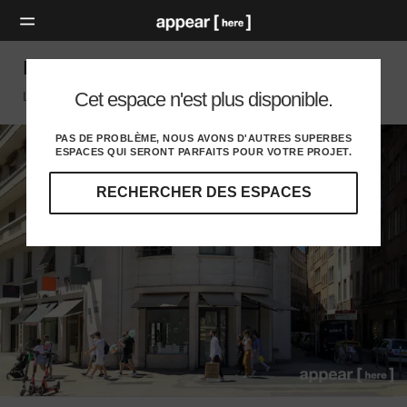
Boutique place des Jacobins, Lyon
Cet espace n'est plus disponible.
Lyon
PAS DE PROBLÈME, NOUS AVONS D'AUTRES SUPERBES
ESPACES QUI SERONT PARFAITS POUR VOTRE PROJET.
RECHERCHER DES ESPACES
Explorez
nos
destinations
et
identifiez
l'audience
idéale