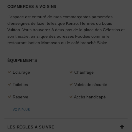
l'espace
COMMERCES & VOISINS
idéal
L’espace est entouré de rues commerçantes parsemées
pour
d’enseignes de luxe, telles que Kenzo, Hermès ou Louis
votre
projet.
Vuitton. Vous trouverez à deux pas de la place des Célestins et
son théâtre, ainsi que des adresses Foodies comme le
restaurant laotien Mamasan ou le café branché Slake.
RECHERCHER
DES ESPACES
ÉQUIPEMENTS
Éclairage
Chauffage
Toilettes
Volets de sécurité
Réserve
Accès handicapé
VOIR PLUS
LES RÈGLES À SUIVRE