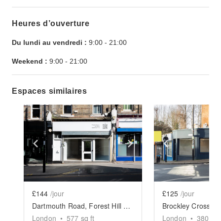
Heures d’ouverture
Du lundi au vendredi :
9:00
-
21:00
Weekend :
9:00
-
21:00
Espaces similaires
Show previous slide
Show next slide
Show previ
£144
/jour
£125
/jour
Dartmouth Road, Forest Hill - The Modern White Box
London
•
577
sq ft
London
•
380
sq 