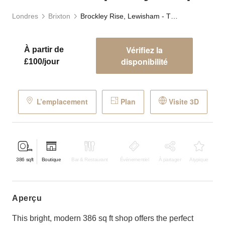
Londres
Brixton
Brockley Rise, Lewisham - The Contemporary Shop
Vérifiez la
À partir de
disponibilité
£100/jour
L’emplacement
Plan
Visite 3D
386
sqft
Boutique
Bar & Restaurant
Événementiel
À partager
Atypique
aperçu
This bright, modern 386 sq ft shop offers the perfect