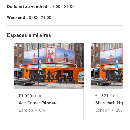
Du lundi au vendredi :
9:00
-
21:00
Weekend :
9:00
-
21:00
Espaces similaires
Show previous slide
Show next slide
Show previ
£1,000
/jour
£1,821
/jour
Ace Corner Billboard
London
•
6
m²
London
•
2300
sq