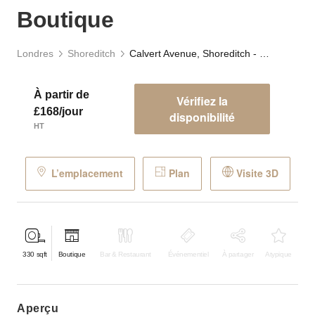
Boutique
Londres
Shoreditch
Calvert Avenue, Shoreditch - The Avenue Boutique
À partir de
Vérifiez la
£168/jour
disponibilité
HT
L’emplacement
Plan
Visite 3D
330
sqft
Boutique
Bar & Restaurant
Événementiel
À partager
Atypique
aperçu