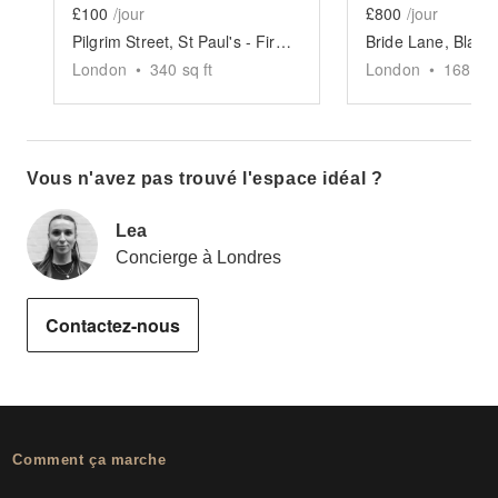
£100
/jour
£800
/jour
Pilgrim Street, St Paul's - First Floor Space
London
•
340
sq ft
London
•
1688
sq
Vous n'avez pas trouvé l'espace idéal ?
Lea
Concierge à Londres
Contactez-nous
Comment ça marche