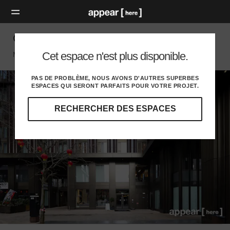
Circle Square, Manchester - Sky High Bar
Cet espace n'est plus disponible.
Manchester, Manchester
PAS DE PROBLÈME, NOUS AVONS D'AUTRES SUPERBES
ESPACES QUI SERONT PARFAITS POUR VOTRE PROJET.
RECHERCHER DES ESPACES
Explorez
nos
destinations
et
identifiez
l'audience
idéale