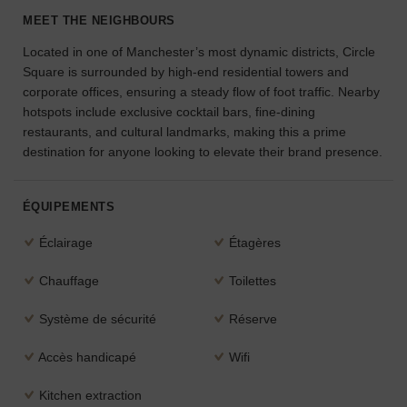
l'espace
MEET THE NEIGHBOURS
idéal
Located in one of Manchester’s most dynamic districts, Circle
pour
Square is surrounded by high-end residential towers and
votre
projet.
corporate offices, ensuring a steady flow of foot traffic. Nearby
hotspots include exclusive cocktail bars, fine-dining
restaurants, and cultural landmarks, making this a prime
RECHERCHER
destination for anyone looking to elevate their brand presence.
DES ESPACES
ÉQUIPEMENTS
Éclairage
Étagères
Chauffage
Toilettes
Système de sécurité
Réserve
Accès handicapé
Wifi
Kitchen extraction