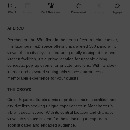
pour
votre
900 sqft
Boutique
Bar & Restaurant
Événementiel
À partager
Atypique
projet.
APERÇU
GUIDES
Perched on the 35th floor in the heart of central Manchester,
this luxurious F&B space offers unparalleled 360 panoramic
À
views of the city skyline. Featuring a fully equipped bar and
la
kitchen facilities, it’s a prime location for upscale dining
recherche
concepts, pop-up events, or private functions. With its sleek
d'un
interior and elevated setting, this space guarantees a
espace
en
memorable experience for your guests.
particulier
?
THE CROWD
Utilisez
Circle Square attracts a mix of professionals, socialites, and
notre
city dwellers seeking unique experiences in Manchester’s
moteur
vibrant social scene. With its central location and dramatic
de
recherche
views, this space is ideal for those looking to capture a
pour
sophisticated and engaged audience.
trouver