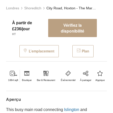
Londres
Shoreditch
City Road, Hoxton - The Marble Café
À partir de
Vérifiez la
£236/jour
disponibilité
HT
L’emplacement
Plan
1684
sqft
Boutique
Bar & Restaurant
Événementiel
À partager
Atypique
aperçu
This busy main road connecting
Islington
and