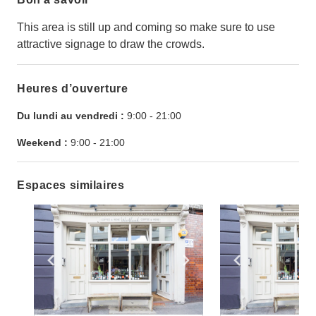
This area is still up and coming so make sure to use
attractive signage to draw the crowds.
Heures d’ouverture
Du lundi au vendredi :
9:00
-
21:00
Weekend :
9:00
-
21:00
Espaces similaires
Show previous slide
Show next slide
Show previ