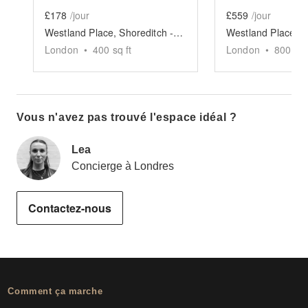
£178
/jour
£559
/jour
Westland Place, Shoreditch - Basement Event Space
London
•
400
sq ft
London
•
800
sq 
Vous n'avez pas trouvé l'espace idéal ?
Lea
Concierge à Londres
Contactez-nous
Comment ça marche