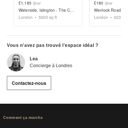
£1,185
/jour
£180
/jour
Waterside, Islington - The Courtyard and Canal Space
London
•
5000
sq ft
London
•
623
sq 
Vous n'avez pas trouvé l'espace idéal ?
Lea
Concierge à Londres
Contactez-nous
Comment ça marche