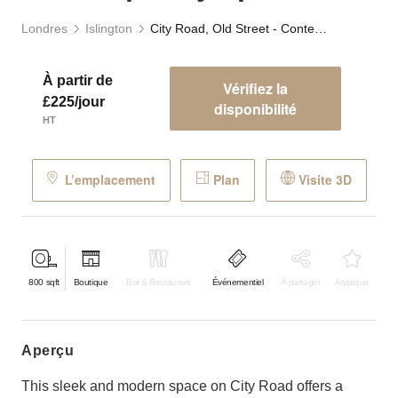
Londres
Islington
City Road, Old Street - Contemporary Space
À partir de
Vérifiez la
£225/jour
disponibilité
HT
L’emplacement
Plan
Visite 3D
800
sqft
Boutique
Bar & Restaurant
Événementiel
À partager
Atypique
aperçu
This sleek and modern space on City Road offers a