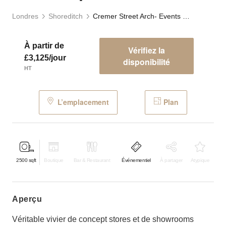
Londres
Shoreditch
Cremer Street Arch- Events Space
À partir de
Vérifiez la
£3,125/jour
disponibilité
HT
L’emplacement
Plan
2500
sqft
Boutique
Bar & Restaurant
Événementiel
À partager
Atypique
aperçu
Véritable vivier de concept stores et de showrooms