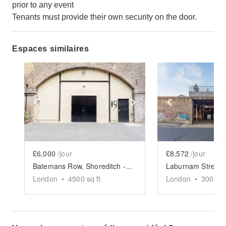
prior to any event
Tenants must provide their own security on the door.
Espaces similaires
Show previous slide
Show next slide
Show previ
£6,000
/jour
£8,572
/jour
Batemans Row, Shoreditch - The Experiential Arches
London
•
4500
sq ft
London
•
3000
sq