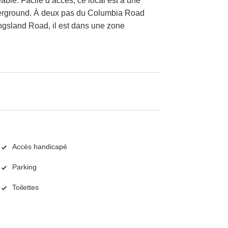
able. Facile d’accès, ce local est à une
Overground. À deux pas du Columbia Road
ingsland Road, il est dans une zone
Accès handicapé
Parking
Toilettes