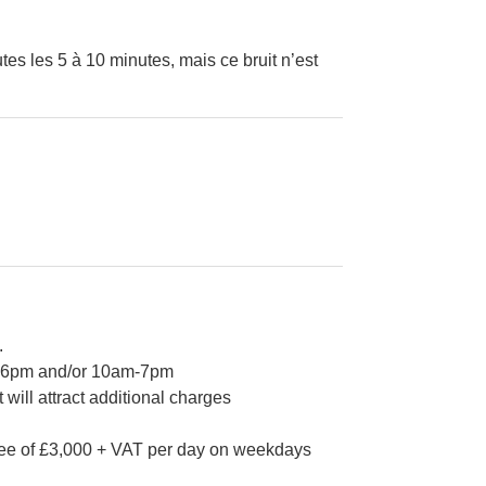
es les 5 à 10 minutes, mais ce bruit n’est
.
am-6pm and/or 10am-7pm
 will attract additional charges
 fee of £3,000 + VAT per day on weekdays