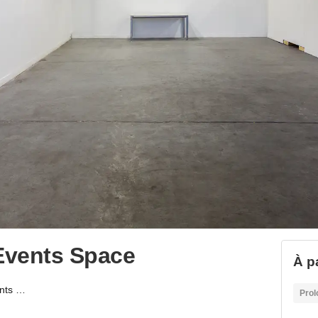
 Events Space
À pa
Cremer Street Arch- Events Space
Prol