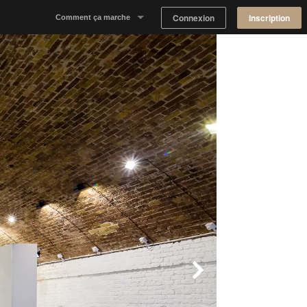
Connexion
Inscription
Comment ça marche
Notre concept
Proposer un espace
Trouver un espace
Tableau de Bord Propriétaire