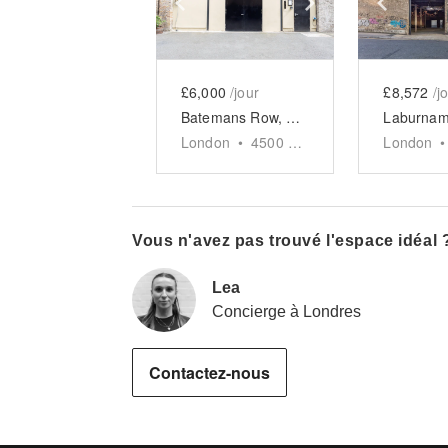
Show previous slide
Show next slid
Show 
£6,000
/jour
£8,572
/j
Batemans Row, Shoreditch - The Experiential Arches
London
•
4500
sq ft
London
•
Vous n'avez pas trouvé l'espace idéal 
Lea
Concierge à Londres
Contactez-nous