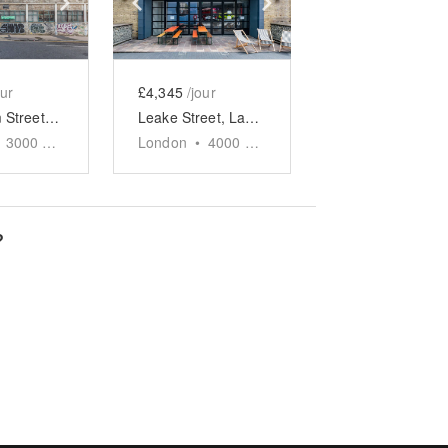
e
previous slide
Show next slide
Show previous slide
Show next slide
our
£4,345
/jour
Laburnam Street, Hoxton - The Docks Space
Leake Street, Lambeth - Waterloo Tunnels Event Space
3000
sq ft
London
•
4000
sq ft
?