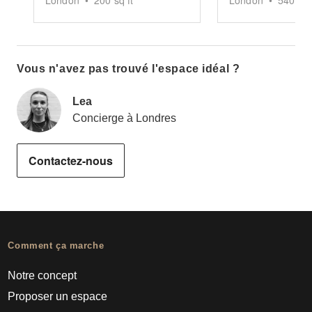
London
•
200
sq ft
London
•
5400
sq
Vous n'avez pas trouvé l'espace idéal ?
Lea
Concierge à Londres
Contactez-nous
Comment ça marche
Notre concept
Proposer un espace