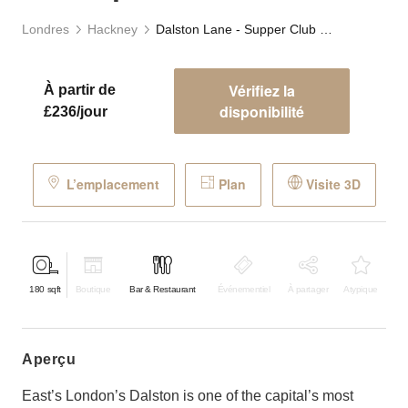
Londres
Hackney
Dalston Lane - Supper Club Space
Vérifiez la
À partir de
disponibilité
£236/jour
L’emplacement
Plan
Visite 3D
180
sqft
Boutique
Bar & Restaurant
Événementiel
À partager
Atypique
aperçu
East’s London’s Dalston is one of the capital’s most