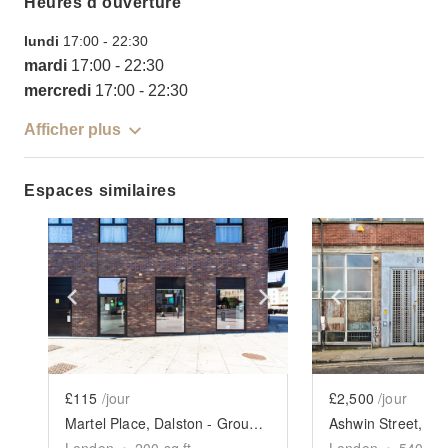
Heures d’ouverture
lundi
17:00
-
22:30
mardi
17:00
-
22:30
mercredi
17:00
-
22:30
Afficher plus
Espaces similaires
Show previous slide
Show next slide
Show previ
£115
/jour
£2,500
/jour
Martel Place, Dalston - Ground Floor Cafe or Retail Space