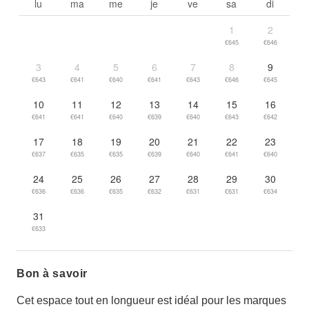
lu
ma
me
je
ve
sa
di
1
2
€645
€646
3
4
5
6
7
8
9
€643
€641
€640
€641
€643
€646
€645
10
11
12
13
14
15
16
€641
€641
€640
€639
€640
€643
€642
17
18
19
20
21
22
23
€637
€635
€635
€639
€640
€641
€640
24
25
26
27
28
29
30
€636
€636
€635
€632
€631
€631
€634
31
€633
Bon à savoir
Cet espace tout en longueur est idéal pour les marques