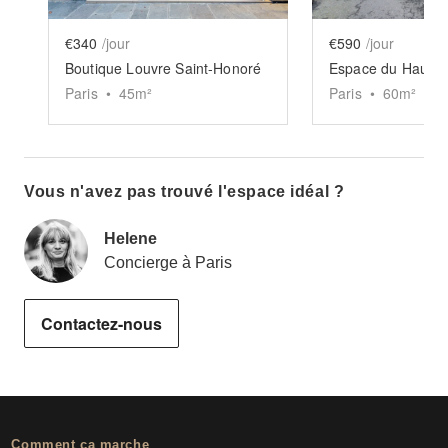
€340
/jour
€590
/jour
Boutique Louvre Saint-Honoré
Espace du Haut Ma
Paris
•
45
m²
Paris
•
60
m²
Vous n'avez pas trouvé l'espace idéal ?
Helene
Concierge à Paris
Contactez-nous
Comment ça marche