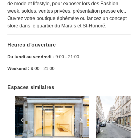
de mode et lifestyle, pour exposer lors des Fashion
week, soldes, ventes privées, présentation presse etc..
Ouvrez votre boutique éphémère ou lancez un concept
store dans le quartier du Marais et St-Honoré.
Heures d’ouverture
Du lundi au vendredi :
9:00
-
21:00
Weekend :
9:00
-
21:00
Espaces similaires
Show previous slide
Show next slide
Show previ