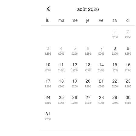
août 2026
Go to previous month
lu
ma
me
je
ve
sa
di
1
2
£266
£266
3
4
5
6
7
8
9
£266
£266
£266
£266
£266
£266
£266
10
11
12
13
14
15
16
£266
£266
£266
£266
£266
£266
£266
17
18
19
20
21
22
23
£266
£266
£266
£266
£266
£266
£266
24
25
26
27
28
29
30
£266
£266
£266
£266
£266
£266
£266
31
£266