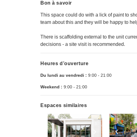
Bon à savoir
This space could do with a lick of paint to show
team about this and they will be happy to he
There is scaffolding external to the unit cur
decisions - a site visit is recommended.
Heures d’ouverture
Du lundi au vendredi :
9:00
-
21:00
Weekend :
9:00
-
21:00
Espaces similaires
Show previous slide
Show next slid
Show 