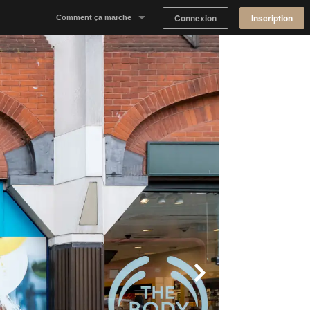
Connexion
Inscription
Comment ça marche
Notre concept
Proposer un espace
Trouver un espace
Tableau de Bord Propriétaire