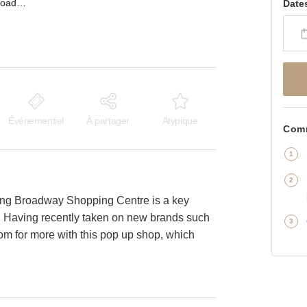
Ealing Broadway, The Broadway - Blue Store
Date
Événementiel
À partager
Atypique
Comm
ling Broadway Shopping Centre is a key
 Having recently taken on new brands such
om for more with this pop up shop, which