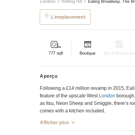
Londres
Notting Hill
L’emplacement
777
sqft
Boutique
Bar & Restaurant
aperçu
Following a £14 million revamp in 2015, Ea
feature of the upscale West
London
borough.
as Itsu, Neon Sheep and Smiggle, there’s ro
comes with a kitchen included.
Afficher plus