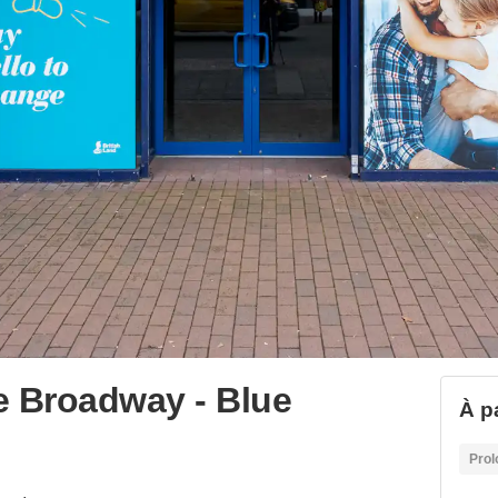
e Broadway - Blue
À p
Prol