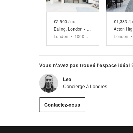
£2,500
/jour
£1,383
/j
Ealing, London - The Modern Event Space
London
•
1000
sq ft
London
•
Vous n'avez pas trouvé l'espace idéal 
Lea
Concierge à Londres
Contactez-nous