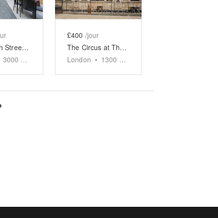
our
£400
/jour
Acton High Street - The Garden at The Aeronaut
The Circus at The Aeronaut
3000
sq ft
London
•
1300
sq ft
?