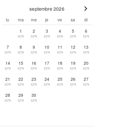
septembre 2026
Go to next month
lu
ma
me
je
ve
sa
di
1
2
3
4
5
6
£279
£279
£279
£279
£279
£279
7
8
9
10
11
12
13
£279
£279
£279
£279
£279
£279
£279
14
15
16
17
18
19
20
£279
£279
£279
£279
£279
£279
£279
21
22
23
24
25
26
27
£279
£279
£279
£279
£279
£279
£279
28
29
30
£279
£279
£279