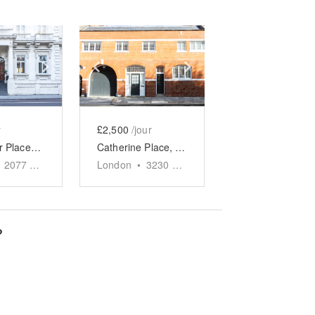
e
previous slide
Show next slide
Show previous slide
Show next slide
r
£2,500
/jour
Grosvenor Place, Mayfair - The Embassy Event Space
Catherine Place, London - The Red Brick Event Space
2077
sq ft
London
•
3230
sq ft
?