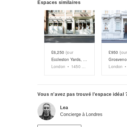
Espaces similaires
Show previous slide
Show next slid
Show 
£6,250
/jour
£950
/jou
Eccleston Yards, Belgravia - The Studio
London
•
1450
sq ft
London
•
Vous n'avez pas trouvé l'espace idéal 
Lea
Concierge à Londres