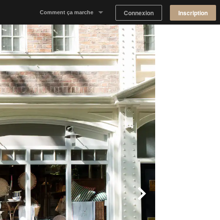
Connexion
Inscription
Comment ça marche
Notre concept
Proposer un espace
Trouver un espace
Tableau de Bord Propriétaire