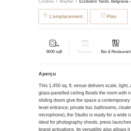
Londres
Mayfair
L’emplacement
Plan
9000
sqft
Boutique
Bar & Restaurant
aperçu
This 1,450 sq. ft. venue delivers scale, light,
glass-panelled ceiling floods the room with nat
sliding doors give the space a contemporary ye
level entrance, private bar, bathrooms, cloak
microphone), the Studio is ready for a wide 
ideal for photography shoots, press launches,
brand activations. Its versatility also allows i