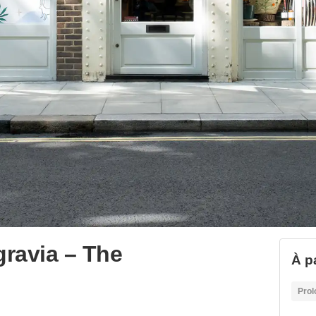
gravia – The
À p
Prol