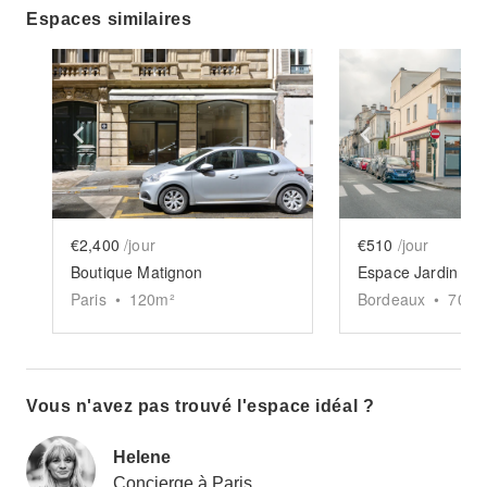
Espaces similaires
Show previous slide
Show next slide
Show previ
€2,400
/jour
€510
/jour
Boutique Matignon
Paris
•
120
m²
Bordeaux
•
70
m²
Vous n'avez pas trouvé l'espace idéal ?
Helene
Concierge à Paris