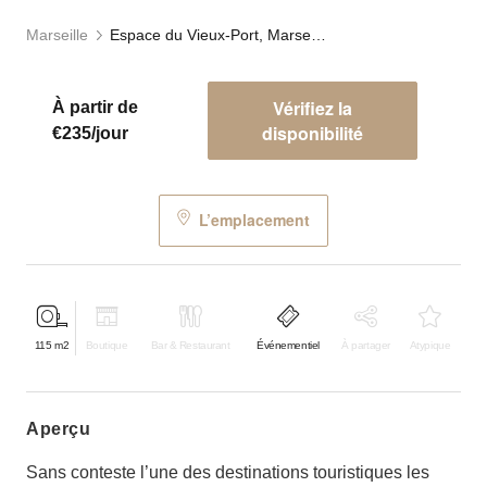
Marseille
Espace du Vieux-Port, Marseille
Vérifiez la
À partir de
disponibilité
€235/jour
L’emplacement
115
m2
Boutique
Bar & Restaurant
Événementiel
À partager
Atypique
aperçu
Sans conteste l’une des destinations touristiques les