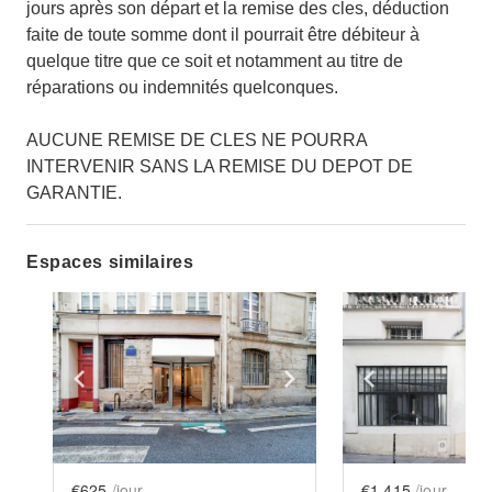
jours après son départ et la remise des cles, déduction
faite de toute somme dont il pourrait être débiteur à
quelque titre que ce soit et notamment au titre de
réparations ou indemnités quelconques.
AUCUNE REMISE DE CLES NE POURRA
INTERVENIR SANS LA REMISE DU DEPOT DE
GARANTIE.
Espaces similaires
Show previous slide
Show next slide
Show previ
€625
/jour
€1,415
/jour