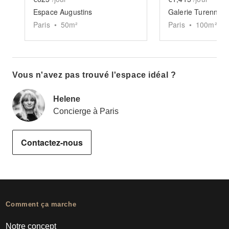
Espace Augustins
Paris
•
50
m²
Paris
•
100
m²
Vous n'avez pas trouvé l'espace idéal ?
Helene
Concierge à Paris
Contactez-nous
Comment ça marche
Notre concept