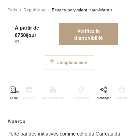
Paris
République
Espace polyvalent Haut-Marais
À partir de
Vérifiez la
€750/jour
disponibilité
HT
L’emplacement
45
m2
Boutique
Bar & Restaurant
Événementiel
À partager
Atypique
aperçu
Porté par des initiatives comme celle du Carreau du