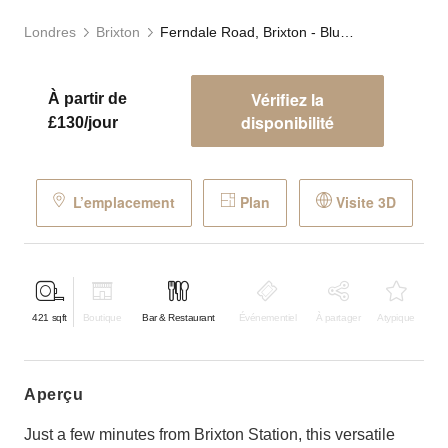
Londres
Brixton
Ferndale Road, Brixton - Blue Grab & Go Café
Vérifiez la
À partir de
disponibilité
£130/jour
L’emplacement
Plan
Visite 3D
421
sqft
Boutique
Bar & Restaurant
Événementiel
À partager
Atypique
aperçu
Just a few minutes from Brixton Station, this versatile