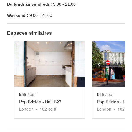
Du lundi au vendredi :
9:00
-
21:00
Weekend :
9:00
-
21:00
Espaces similaires
Show previous slide
Show next slide
Show previ
£55
/jour
£55
/jour
Pop Brixton - Unit S27
Pop Brixton - Unit
London
•
102
sq ft
London
•
102
sq 