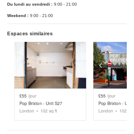
Du lundi au vendredi :
9:00
-
21:00
Weekend :
9:00
-
21:00
Espaces similaires
Show previous slide
Show next slide
Show previ
£55
/jour
£55
/jour
Pop Brixton - Unit S27
Pop Brixton - Unit
London
•
102
sq ft
London
•
102
sq 