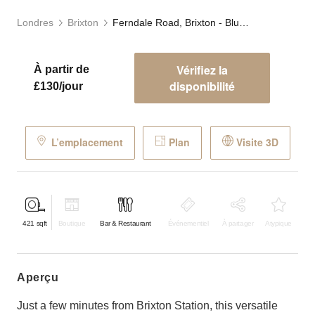
Londres
Brixton
Ferndale Road, Brixton - Blue Grab & Go Café
Vérifiez la
À partir de
disponibilité
£130/jour
L’emplacement
Plan
Visite 3D
421
sqft
Boutique
Bar & Restaurant
Événementiel
À partager
Atypique
aperçu
Just a few minutes from Brixton Station, this versatile