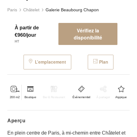
Paris
Châtelet
Galerie Beaubourg Chapon
À partir de
Vérifiez la
€960/jour
disponibilité
HT
L’emplacement
Plan
200
m2
Boutique
Bar & Restaurant
Événementiel
À partager
Atypique
aperçu
En plein centre de Paris, à mi-chemin entre Châtelet et