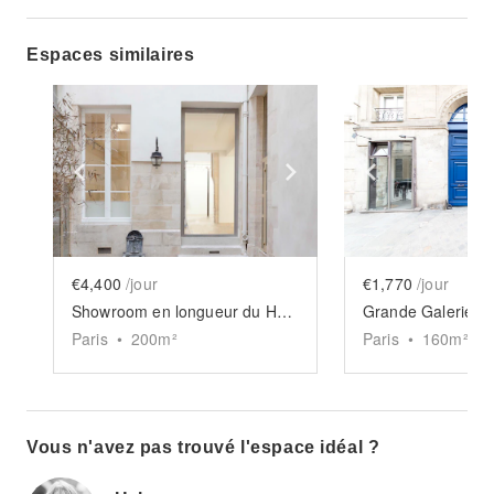
Espaces similaires
Show previous slide
Show next slide
Show previ
€4,400
/jour
€1,770
/jour
Showroom en longueur du Haut-Marais
Paris
•
200
m²
Paris
•
160
m²
Vous n'avez pas trouvé l'espace idéal ?