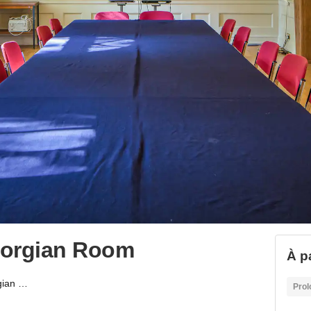
eorgian Room
À p
Geffrye Museum - Georgian Room
Prol