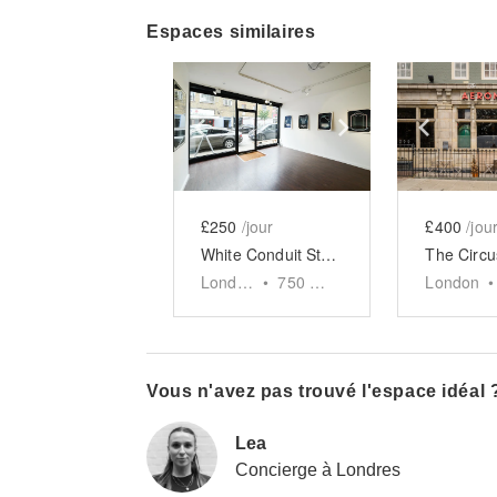
Espaces similaires
Show previous slide
Show next slid
Show 
£250
/jour
£400
/jou
White Conduit Street, Islington
London
•
750
sq ft
London
•
Vous n'avez pas trouvé l'espace idéal 
Lea
Concierge à Londres