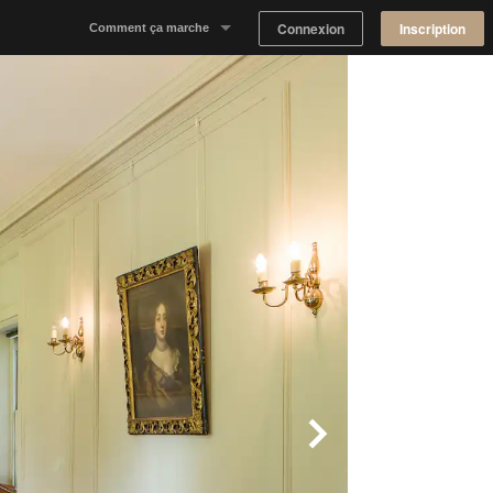
Connexion
Inscription
Comment ça marche
Notre concept
Proposer un espace
Trouver un espace
Tableau de Bord Propriétaire