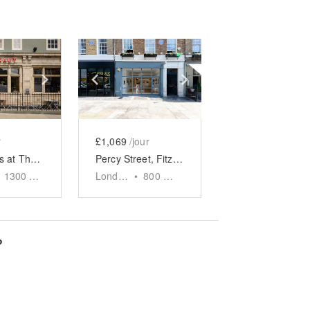
e
previous slide
Show next slide
Show previous slide
Show next slide
r
£1,069
/jour
The Circus at The Aeronaut
Percy Street, Fitzrovia - Basement Gallery Space
1300
sq ft
London
•
800
sq ft
?