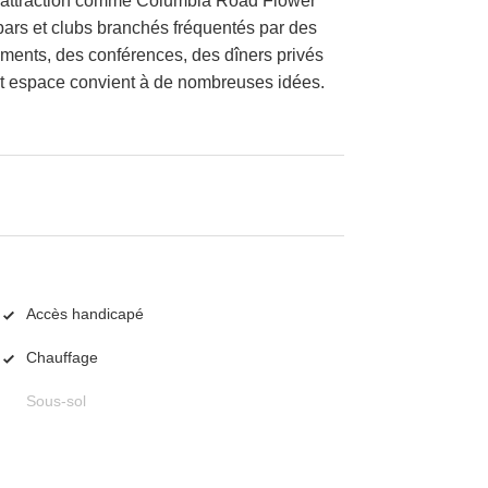
rte attraction comme Columbia Road Flower
ars et clubs branchés fréquentés par des
ements, des conférences, des dîners privés
t espace convient à de nombreuses idées.
Accès handicapé
Chauffage
Sous-sol