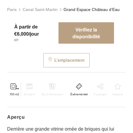
Paris
Canal Saint-Martin
Grand Espace Château d’Eau
À partir de
Vérifiez la
€6,000/jour
disponibilité
HT
L’emplacement
700
m2
Boutique
Bar & Restaurant
Événementiel
À partager
Atypique
aperçu
Derrière une grande vitrine ornée de briques qui lui