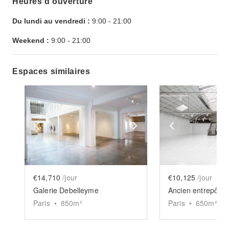
Heures d’ouverture
Du lundi au vendredi :
9:00
-
21:00
Weekend :
9:00
-
21:00
Espaces similaires
Show previous slide
Show next slide
Show previ
€14,710
/jour
€10,125
/jour
Galerie Debelleyme
Ancien entrepôt -
Paris
•
850
m²
Paris
•
650
m²