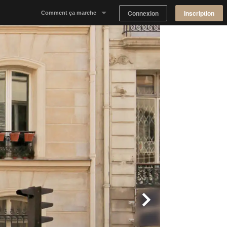
Connexion
Inscription
Comment ça marche
Notre concept
Proposer un espace
Trouver un espace
Tableau de Bord Propriétaire