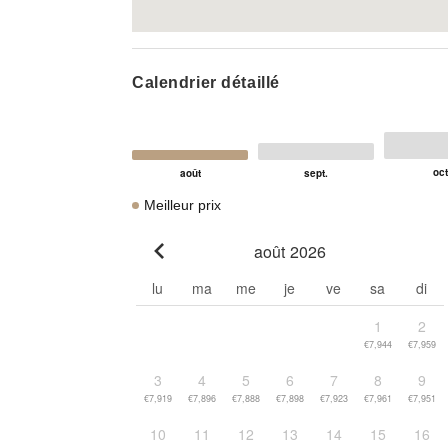
Calendrier détaillé
Meilleur prix
août 2026
Go to previous month
lu
ma
me
je
ve
sa
di
1
2
€7,944
€7,959
3
4
5
6
7
8
9
€7,919
€7,896
€7,888
€7,898
€7,923
€7,961
€7,951
10
11
12
13
14
15
16