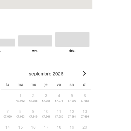
septembre 2026
Go to next month
lu
ma
me
je
ve
sa
di
1
2
3
4
5
6
€7,912
€7,928
€7,956
€7,976
€7,990
€7,982
7
8
9
10
11
12
13
€7,929
€7,953
€7,919
€7,961
€7,980
€7,961
€7,969
14
15
16
17
18
19
20