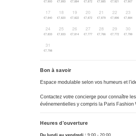
€7,900
€7,893
€7,884
€7,872
€7,885
€7,921
€7,907
17
18
19
20
21
22
23
€7,840
€7,820
€7,822
€7,872
€7,879
€7,896
€7,884
24
25
26
27
28
29
30
€7,833
€7,833
€7,814
€7,777
€7,766
€7,772
€7,799
31
€7,798
Bon à savoir
Espace modulable selon vos humeurs et l'ide
Contactez votre concierge pour connaître les
événementielles y compris la Paris Fashion
Heures d’ouverture
Du lundi au vendredi :
9:00
-
20:00