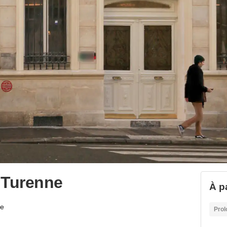
 Turenne
À pa
ne
Prol