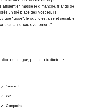
est la destination du week-end par
tes affluent en masse le dimanche, friands de
Après un thé place des Vosges, ils
dy que "uppé", le public est aisé et sensible
sont les tarifs hors événement.*
cation est longue, plus le prix diminue.
Sous-sol
Wifi
Comptoirs