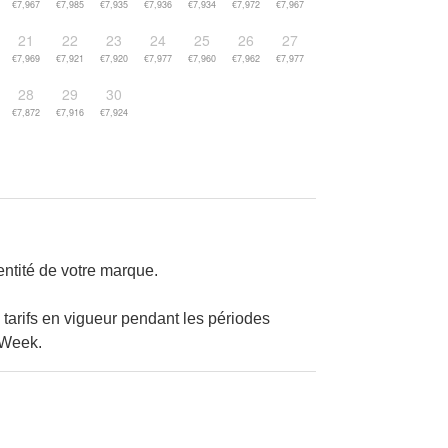
€7,967
€7,985
€7,935
€7,936
€7,934
€7,972
€7,967
21
22
23
24
25
26
27
€7,969
€7,921
€7,920
€7,977
€7,960
€7,962
€7,977
28
29
30
€7,872
€7,916
€7,924
ntité de votre marque.
 tarifs en vigueur pendant les périodes
 Week.