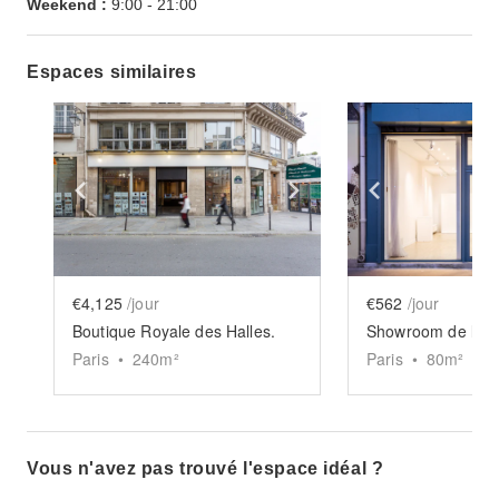
Weekend :
9:00
-
21:00
Espaces similaires
Show previous slide
Show next slide
Show previ
€4,125
/jour
€562
/jour
Boutique Royale des Halles.
Paris
•
240
m²
Paris
•
80
m²
Vous n'avez pas trouvé l'espace idéal ?