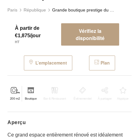
Paris
République
Grande boutique prestige du Temple
À partir de
Vérifiez la
€1,875/jour
disponibilité
HT
L’emplacement
Plan
200
m2
Boutique
Bar & Restaurant
Événementiel
À partager
Atypique
aperçu
Ce grand espace entièrement rénové est idéalement