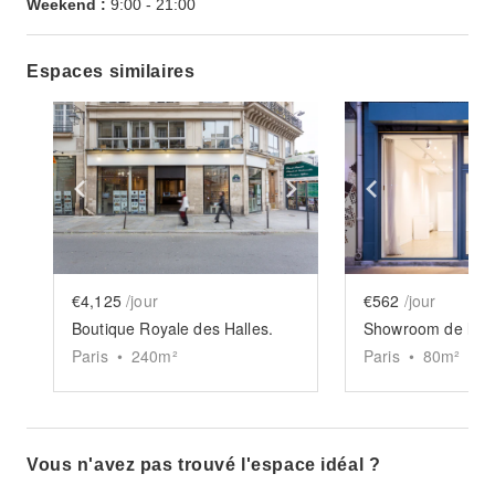
Weekend :
9:00
-
21:00
Espaces similaires
Show previous slide
Show next slide
Show previ
€4,125
/jour
€562
/jour
Boutique Royale des Halles.
Paris
•
240
m²
Paris
•
80
m²
Vous n'avez pas trouvé l'espace idéal ?