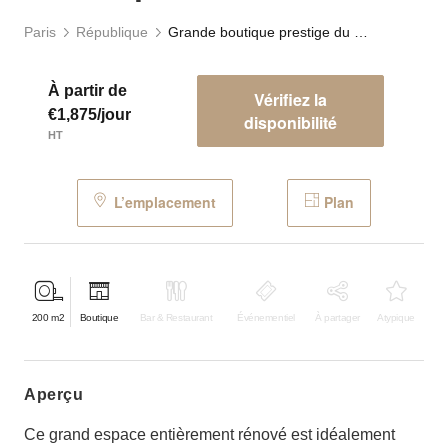
Paris
République
Grande boutique prestige du Temple
À partir de
Vérifiez la
€1,875/jour
disponibilité
HT
L’emplacement
Plan
200
m2
Boutique
Bar & Restaurant
Événementiel
À partager
Atypique
aperçu
Ce grand espace entièrement rénové est idéalement