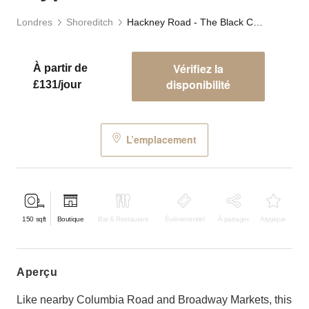
Londres
Shoreditch
Hackney Road - The Black Crypt Store
Vérifiez la
À partir de
disponibilité
£131/jour
L’emplacement
150
sqft
Boutique
Bar & Restaurant
Événementiel
À partager
Atypique
aperçu
Like nearby Columbia Road and Broadway Markets, this