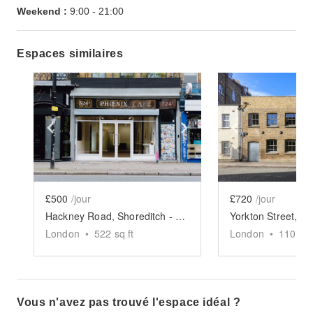
Weekend :
9:00
-
21:00
Espaces similaires
Show previous slide
Show next slide
Show previ
£500
/jour
£720
/jour
Hackney Road, Shoreditch - Creative Studio
London
•
522
sq ft
London
•
1100
sq
Vous n'avez pas trouvé l'espace idéal ?