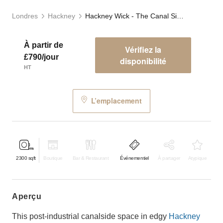
Londres
Hackney
Hackney Wick - The Canal Side Studio
À partir de
Vérifiez la
£790/jour
disponibilité
HT
L’emplacement
2300
sqft
Boutique
Bar & Restaurant
Événementiel
À partager
Atypique
aperçu
This post-industrial canalside space in edgy
Hackney