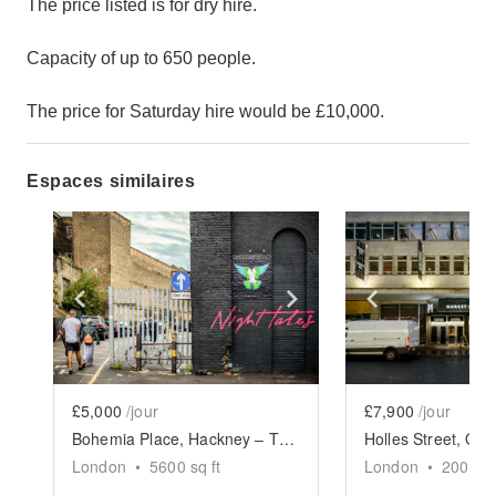
The price listed is for dry hire.
Capacity of up to 650 people.
The price for Saturday hire would be £10,000.
Espaces similaires
Show previous slide
Show next slide
Show previ
£5,000
/jour
£7,900
/jour
Bohemia Place, Hackney – The Garden Event Space
London
•
5600
sq ft
London
•
2000
sq