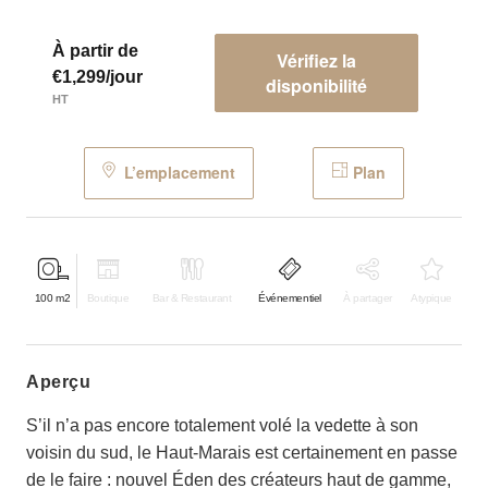
À partir de
Vérifiez la
€1,299/jour
disponibilité
HT
L’emplacement
Plan
100
m2
Boutique
Bar & Restaurant
Événementiel
À partager
Atypique
aperçu
S’il n’a pas encore totalement volé la vedette à son
voisin du sud, le Haut-Marais est certainement en passe
de le faire : nouvel Éden des créateurs haut de gamme,