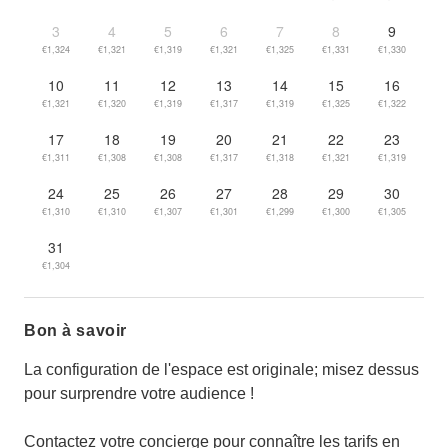
3
4
5
6
7
8
9
€1,324
€1,321
€1,319
€1,321
€1,325
€1,331
€1,330
10
11
12
13
14
15
16
€1,321
€1,320
€1,319
€1,317
€1,319
€1,325
€1,322
17
18
19
20
21
22
23
€1,311
€1,308
€1,308
€1,317
€1,318
€1,321
€1,319
24
25
26
27
28
29
30
€1,310
€1,310
€1,307
€1,301
€1,299
€1,300
€1,305
31
€1,304
Bon à savoir
La configuration de l'espace est originale; misez dessus
pour surprendre votre audience !
Contactez votre concierge pour connaître les tarifs en