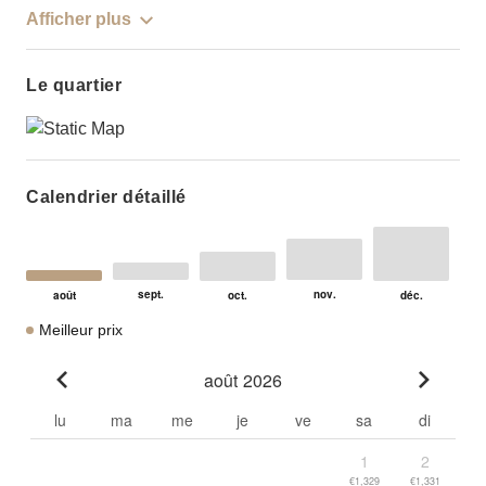
Afficher plus
Le quartier
Calendrier détaillé
Meilleur prix
août 2026
Go to previous month
Go to n
lu
ma
me
je
ve
sa
di
1
2
€1,329
€1,331