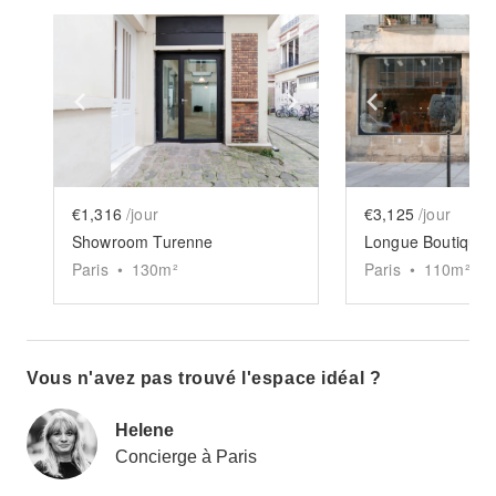
Show previous slide
Show next slide
Show previ
€1,316
/jour
€3,125
/jour
Showroom Turenne
Longue Boutique 
Paris
•
130
m²
Paris
•
110
m²
Vous n'avez pas trouvé l'espace idéal ?
Helene
Concierge à Paris