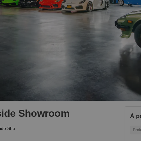
rside Showroom
À p
Hudson Yards’ Riverside Showroom
Prol