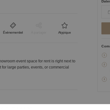
Date
Événementiel
À partager
Atypique
Comm
howroom event space for rent is right next to
 for large parties, events, or commercial
Accès handicapé