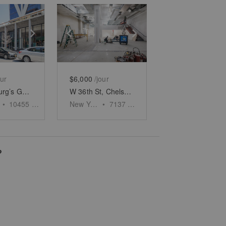
e
previous slide
Show next slide
Show previous slide
Show next slide
our
$6,000
/jour
Williamsburg’s Ground Floor Emporium
W 36th St, Chelsea - The Garment District’s Large Retail Shop
•
10455
sq ft
New York
•
7137
sq ft
?