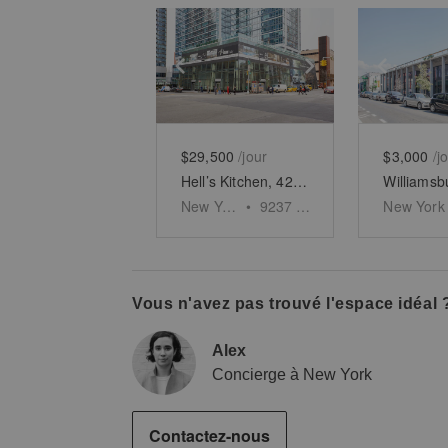
Show previous slide
Show next slid
Show 
$29,500
/jour
$3,000
/j
Hell’s Kitchen, 42nd Street – Large Open Space
New York
•
9237
sq ft
New York
Vous n'avez pas trouvé l'espace idéal 
Alex
Concierge à New York
Contactez-nous