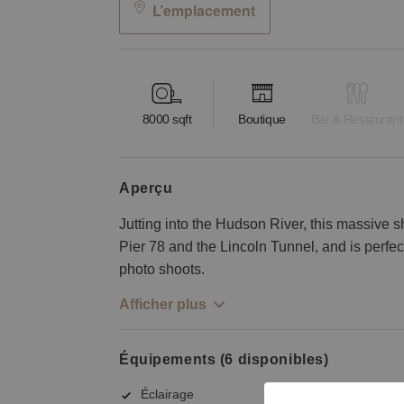
L’emplacement
8000
sqft
Boutique
Bar & Restaurant
aperçu
Jutting into the Hudson River, this massive s
Pier 78 and the Lincoln Tunnel, and is perfect
photo shoots.
Afficher plus
Équipements (6 disponibles)
Éclairage