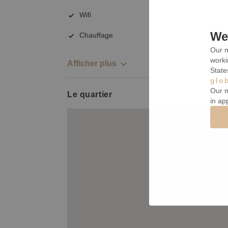
Wifi
We 
Chauffage
Our m
worki
Afficher plus
State
glo
Our m
Le quartier
in ap