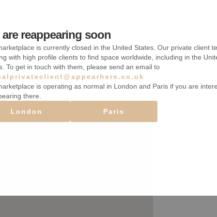
Comptoirs
are reappearing soon
Toilettes
arketplace is currently closed in the United States. Our private client t
ng with high profile clients to find space worldwide, including in the Uni
s. To get in touch with them, please send an email to
balprivateclient@appearhere.co.uk
arketplace is operating as normal in London and Paris if you are inter
pearing there.
London
Paris