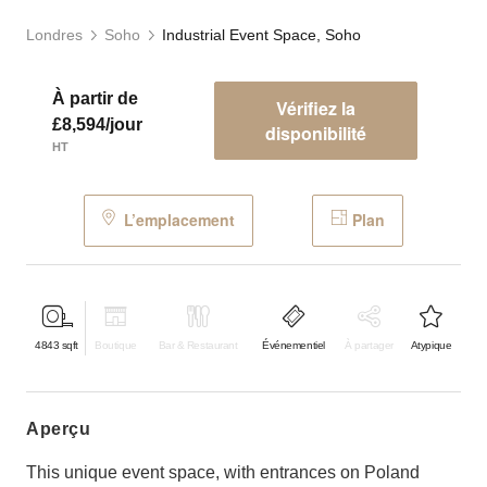
Londres
Soho
Industrial Event Space, Soho
À partir de
Vérifiez la
£8,594/jour
disponibilité
HT
L’emplacement
Plan
4843
sqft
Boutique
Bar & Restaurant
Événementiel
À partager
Atypique
aperçu
This unique event space, with entrances on Poland