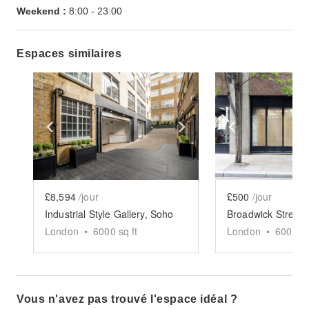
Weekend :
8:00
-
23:00
Espaces similaires
Show previous slide
Show next slide
Show previ
£8,594
/jour
£500
/jour
Industrial Style Gallery, Soho
London
•
6000
sq ft
London
•
600
sq 
Vous n'avez pas trouvé l'espace idéal ?