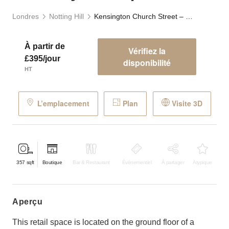
Londres
Notting Hill
Kensington Church Street – Luxury Boutique
À partir de
Vérifiez la
£395/jour
disponibilité
HT
L’emplacement
Plan
Visite 3D
357
sqft
Boutique
Bar & Restaurant
Événementiel
À partager
Atypique
aperçu
This retail space is located on the ground floor of a