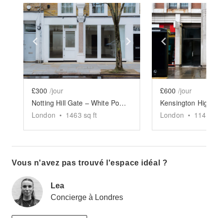
Show previous slide
Show next slide
Show previ
£300
/jour
£600
/jour
Notting Hill Gate – White Pop-Up Store
London
•
1463
sq ft
London
•
1143
sq
Vous n'avez pas trouvé l'espace idéal ?
Lea
Concierge à Londres