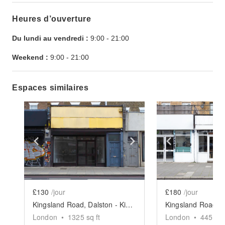
Heures d’ouverture
Du lundi au vendredi :
9:00
-
21:00
Weekend :
9:00
-
21:00
Espaces similaires
Show previous slide
Show next slide
Show previ
£130
/jour
£180
/jour
Kingsland Road, Dalston - Kingsland Road Retail Store
London
•
1325
sq ft
London
•
445
sq 