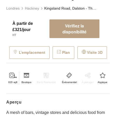
Londres
Hackney
Kingsland Road, Dalston - The Urban Gallery
À partir de
Vérifiez la
£321/jour
disponibilité
HT
L’emplacement
Plan
Visite 3D
820
sqft
Boutique
Bar & Restaurant
Événementiel
À partager
Atypique
aperçu
A mesh of bars, vintage stores and delicious food from