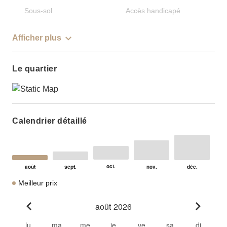
Sous-sol
Accès handicapé
Afficher plus
Le quartier
Calendrier détaillé
Meilleur prix
août 2026
Go to previous month
Go to n
lu
ma
me
je
ve
sa
di