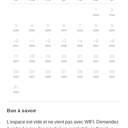
1
2
€543
€544
3
4
5
6
7
8
9
€542
€540
€540
€541
€542
€545
€544
10
11
12
13
14
15
16
€541
€540
€540
€539
€540
€541
€540
17
18
19
20
21
22
23
€537
€536
€536
€540
€540
€541
€540
24
25
26
27
28
29
30
€537
€537
€536
€534
€533
€533
€534
31
€534
Bon à savoir
L'espace est vide et ne vient pas avec WIFI. Demandez