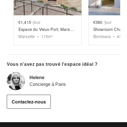
€1,415
/jour
€380
/jour
Espace du Vieux-Port, Marseille
Marseille
•
115
m²
Bordeaux
•
45
m²
Vous n'avez pas trouvé l'espace idéal ?
Helene
Concierge à Paris
Contactez-nous