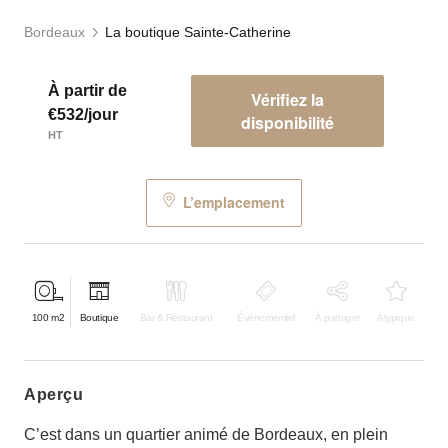
Bordeaux
La boutique Sainte-Catherine
À partir de
Vérifiez la
€532/jour
disponibilité
HT
L’emplacement
100
m2
Boutique
Bar & Restaurant
Événementiel
À partager
Atypique
aperçu
C’est dans un quartier animé de Bordeaux, en plein