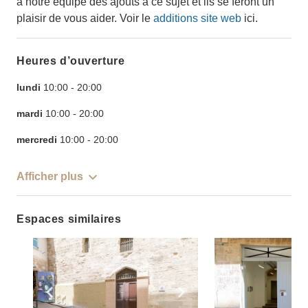
à notre équipe des ajouts à ce sujet et ils se feront un
plaisir de vous aider. Voir le
additions site web
ici.
Heures d’ouverture
lundi
10:00
-
20:00
mardi
10:00
-
20:00
mercredi
10:00
-
20:00
Afficher plus
Espaces similaires
Show previous slide
Show next slide
Show previ