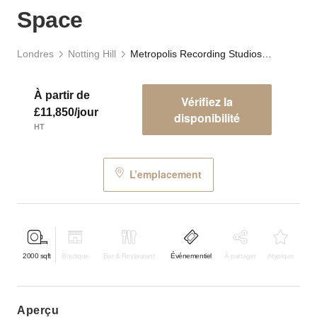
Space
Londres
Notting Hill
Metropolis Recording Studios, Chiswick – Event Space
À partir de
Vérifiez la
£11,850/jour
disponibilité
HT
L’emplacement
2000
sqft
Boutique
Bar & Restaurant
Événementiel
À partager
Atypique
aperçu