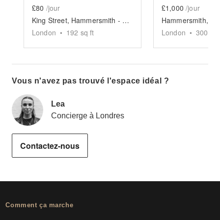
£80
/jour
£1,000
/jour
King Street, Hammersmith - The Yellow Pop-Up Shop
London
•
192
sq ft
London
•
3000
sq
Vous n'avez pas trouvé l'espace idéal ?
Lea
Concierge à Londres
Contactez-nous
Comment ça marche