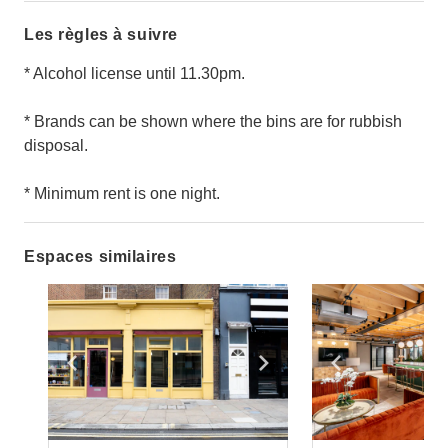
Les règles à suivre
* Alcohol license until 11.30pm.
* Brands can be shown where the bins are for rubbish
disposal.
* Minimum rent is one night.
Espaces similaires
Show previous slide
Show next slide
Show previ