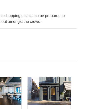
’s shopping district, so be prepared to
 out amongst the crowd.
e
previous slide
Show next slide
Show previous slide
Show next slide