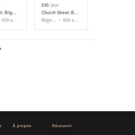
r
£95
/jour
Vine Street, Brighton – Event Space
Church Street, Brighton — The Converted Chapel Retail Space
500
sq ft
Brighton
•
500
sq ft
?
e
À propos
Découvrir