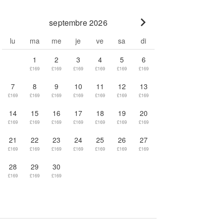
septembre 2026
Go to next month
lu
ma
me
je
ve
sa
di
1
2
3
4
5
6
£169
£169
£169
£169
£169
£169
7
8
9
10
11
12
13
£169
£169
£169
£169
£169
£169
£169
14
15
16
17
18
19
20
£169
£169
£169
£169
£169
£169
£169
21
22
23
24
25
26
27
£169
£169
£169
£169
£169
£169
£169
28
29
30
£169
£169
£169