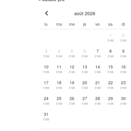
août 2026
Go to previous month
lu
ma
me
je
ve
sa
di
1
2
£169
£169
3
4
5
6
7
8
9
£169
£169
£169
£169
£169
£169
£169
10
11
12
13
14
15
16
£169
£169
£169
£169
£169
£169
£169
17
18
19
20
21
22
23
£169
£169
£169
£169
£169
£169
£169
24
25
26
27
28
29
30
£169
£169
£169
£169
£169
£169
£169
31
£169