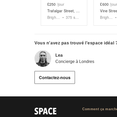
£250
/jour
£600
/jou
Trafalgar Street, Brighton - The White Box Boutique
Brighton
•
375
sq ft
Brighton
•
Vous n'avez pas trouvé l'espace idéal 
Lea
Concierge à Londres
Contactez-nous
Comment ça march