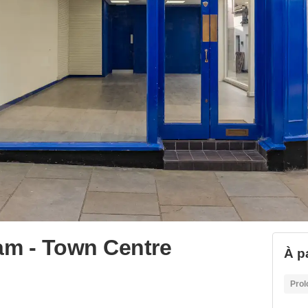
am - Town Centre
À p
Prol