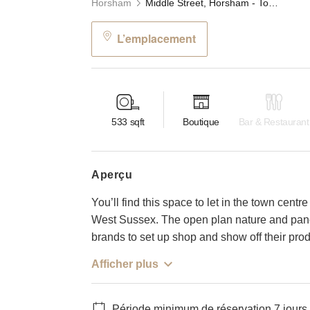
Horsham
Middle Street, Horsham - Town Centre Retail Shop
L’emplacement
533
sqft
Boutique
Bar & Restaurant
aperçu
You’ll find this space to let in the town cen
West Sussex. The open plan nature and panor
brands to set up shop and show off their prod
Afficher plus
Période minimum de réservation 7 jours