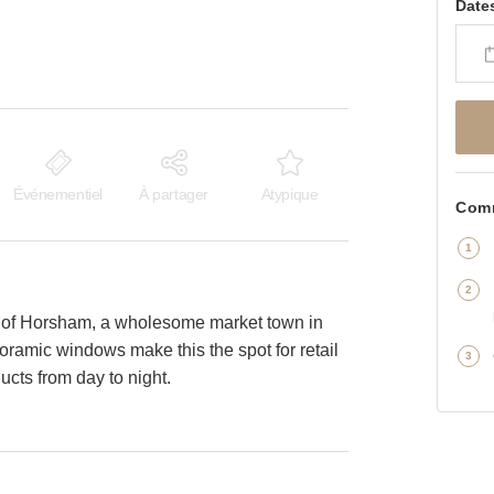
Date
Événementiel
À partager
Atypique
Comm
tre of Horsham, a wholesome market town in
amic windows make this the spot for retail
ucts from day to night.