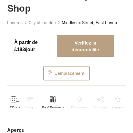
Shop
Londres
City of London
Middlesex Street, East London - The Carpenter’s Shop
Vérifiez la
À partir de
disponibilité
£183/jour
L’emplacement
350
sqft
Boutique
Bar & Restaurant
Événementiel
À partager
Atypique
aperçu