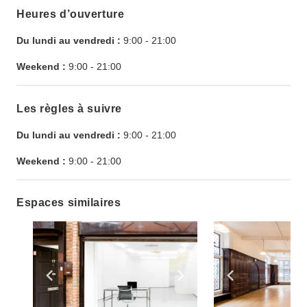
Heures d’ouverture
Du lundi au vendredi :
9:00
-
21:00
Weekend :
9:00
-
21:00
Les règles à suivre
Du lundi au vendredi :
9:00
-
21:00
Weekend :
9:00
-
21:00
Espaces similaires
Show previous slide
Show next slide
Show previ