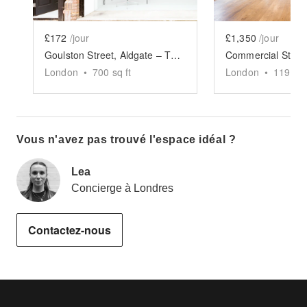
£172
/jour
£1,350
/jour
Goulston Street, Aldgate – The Modern Shop
London
•
700
sq ft
London
•
1194
sq
Vous n'avez pas trouvé l'espace idéal ?
Lea
Concierge à Londres
Contactez-nous