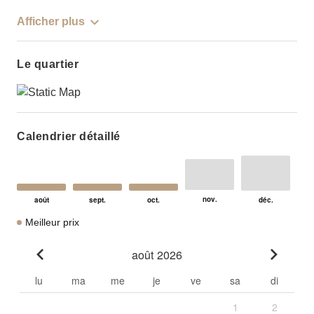
Afficher plus
Le quartier
Calendrier détaillé
Meilleur prix
août 2026
Go to previous month
Go to n
lu
ma
me
je
ve
sa
di
1
2