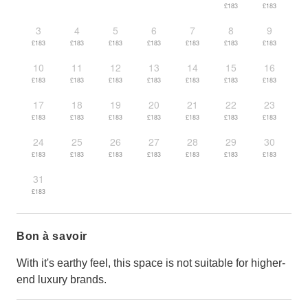
£183
£183
3
4
5
6
7
8
9
£183
£183
£183
£183
£183
£183
£183
10
11
12
13
14
15
16
£183
£183
£183
£183
£183
£183
£183
17
18
19
20
21
22
23
£183
£183
£183
£183
£183
£183
£183
24
25
26
27
28
29
30
£183
£183
£183
£183
£183
£183
£183
31
£183
Bon à savoir
With it's earthy feel, this space is not suitable for higher-
end luxury brands.