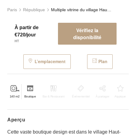
Paris
République
Multiple vitrine du village Haut-Marais
À partir de
Vérifiez la
€720/jour
disponibilité
HT
L’emplacement
Plan
140
m2
Boutique
Bar & Restaurant
Événementiel
À partager
Atypique
aperçu
Cette vaste boutique design est dans le village Haut-