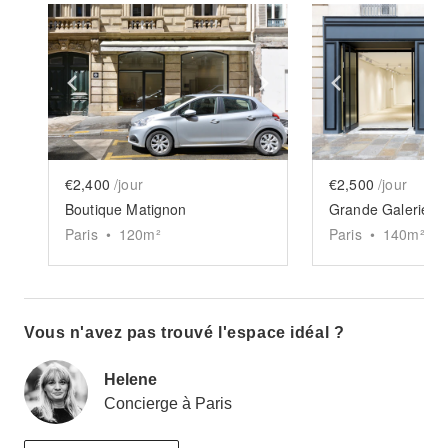
Show previous slide
Show next slide
Show previ
€2,400
/jour
€2,500
/jour
Boutique Matignon
Grande Galerie de
Paris
•
120
m²
Paris
•
140
m²
Vous n'avez pas trouvé l'espace idéal ?
Helene
Concierge à Paris