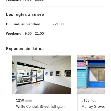
Les règles à suivre
Du lundi au vendredi :
9:00
-
21:00
Weekend :
9:00
-
21:00
Espaces similaires
Show previous slide
Show next slide
Show previ
£250
/jour
£168
/jour
White Conduit Street, Islington