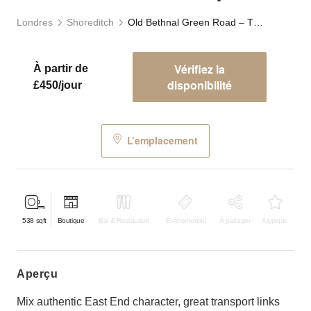
Londres
Shoreditch
Old Bethnal Green Road – The White Box Shop
Vérifiez la
À partir de
disponibilité
£450/jour
L’emplacement
538
sqft
Boutique
Bar & Restaurant
Événementiel
À partager
Atypique
aperçu
Mix authentic East End character, great transport links