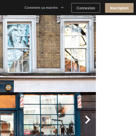
Connexion
Inscription
Comment ça marche
Notre concept
Proposer un espace
Trouver un espace
Tableau de Bord Propriétaire