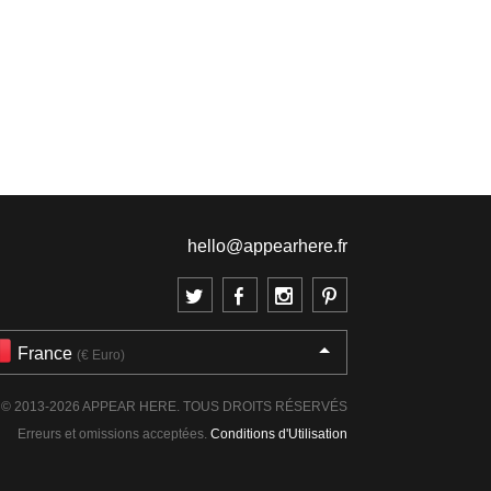
hello@appearhere.fr
France
(€ Euro)
© 2013-2026 APPEAR HERE. TOUS DROITS RÉSERVÉS
Erreurs et omissions acceptées.
Conditions d'Utilisation