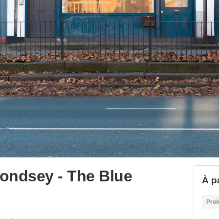
ondsey - The Blue
À p
Prol