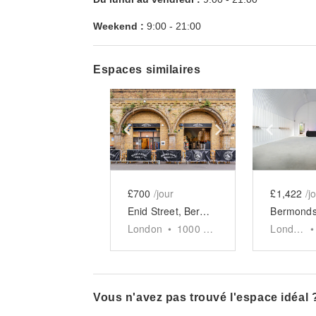
Weekend :
9:00
-
21:00
Espaces similaires
Show previous slide
Show next slid
Show 
£700
/jour
£1,422
/j
Enid Street, Bermondsey - The Arch Brewery Space
London
•
1000
sq ft
London
•
Vous n'avez pas trouvé l'espace idéal 