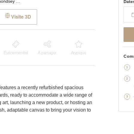
Old Kent Road, Bermondsey - The Blue Shop
Date
Visite 3D
Événementiel
À partager
Atypique
Comm
 features a recently refurbished spacious
boards, ready to accommodate a wide range of
 art, launching a new product, or hosting an
sh, adaptable canvas to bring your vision to