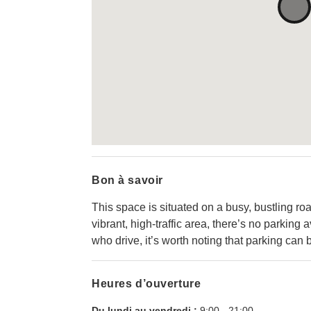
Bon à savoir
This space is situated on a busy, bustling ro
vibrant, high-traffic area, there’s no parking 
who drive, it’s worth noting that parking can b
Heures d’ouverture
Du lundi au vendredi :
9:00
-
21:00