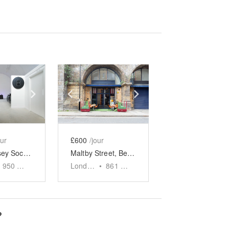
e
previous slide
Show next slide
Show previous slide
Show next slide
our
£600
/jour
Bermondsey Social Club Event Space
Maltby Street, Bermondsey - The Modern Arch Space
950
sq ft
London
•
861
sq ft
?