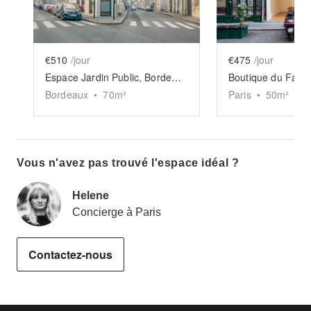
€510
/jour
€475
/jour
Espace Jardin Public, Bordeaux
Bordeaux
•
70
m²
Paris
•
50
m²
Vous n'avez pas trouvé l'espace idéal ?
Helene
Concierge à Paris
Contactez-nous