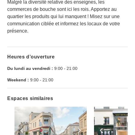
Malgré la diversité relative des enseignes, les
commerces de bouche sont ici les rois. Apportez au
quartier les produits qui lui manquent ! Misez sur une
communication ciblée et informez les locaux de votre
présence.
Heures d’ouverture
Du lundi au vendredi :
9:00
-
21:00
Weekend :
9:00
-
21:00
Espaces similaires
Show previous slide
Show next slide
Show previ