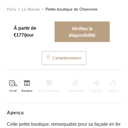
Paris
Le Marais
Petite boutique de Charonne
Vérifiez la
À partir de
disponibilité
€177/jour
L’emplacement
15
m2
Boutique
Bar & Restaurant
Événementiel
À partager
Atypique
aperçu
Cette petite boutique, remarquable pour sa façade en fer