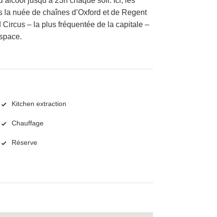
’alcool jusqu’à 23h chaque soir. Ici, les
la nuée de chaînes d’Oxford et de Regent
 Circus – la plus fréquentée de la capitale –
espace.
Kitchen extraction
Chauffage
Réserve