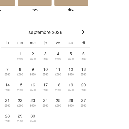
septembre 2026
Go to next month
lu
ma
me
je
ve
sa
di
1
2
3
4
5
6
£590
£590
£590
£590
£590
£590
7
8
9
10
11
12
13
£590
£590
£590
£590
£590
£590
£590
14
15
16
17
18
19
20
£590
£590
£590
£590
£590
£590
£590
21
22
23
24
25
26
27
£590
£590
£590
£590
£590
£590
£590
28
29
30
£590
£590
£590