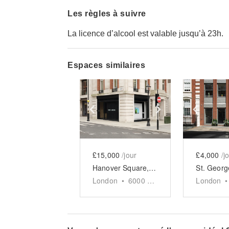
Les règles à suivre
La licence d’alcool est valable jusqu’à 23h.
Espaces similaires
Show previous slide
Show next slid
Show 
£15,000
/jour
£4,000
/j
Hanover Square, Mayfair - Artistic Event Space Full Takeover
London
•
6000
sq ft
London
•