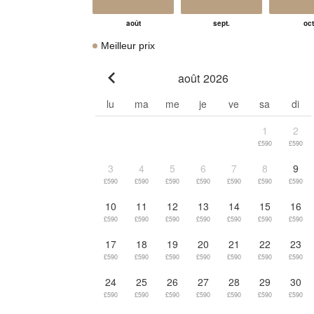
Meilleur prix
août 2026
Go to previous month
lu
ma
me
je
ve
sa
di
1
2
£590
£590
3
4
5
6
7
8
9
£590
£590
£590
£590
£590
£590
£590
10
11
12
13
14
15
16
£590
£590
£590
£590
£590
£590
£590
17
18
19
20
21
22
23
£590
£590
£590
£590
£590
£590
£590
24
25
26
27
28
29
30
£590
£590
£590
£590
£590
£590
£590