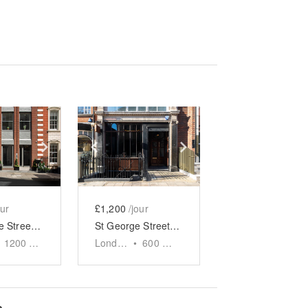
e
previous slide
Show next slide
Show previous slide
Show next slide
our
£1,200
/jour
St. George Street, Mayfair – The Lux Gallery
St George Street, Mayfair - The Crescent Gallery
1200
sq ft
London
•
600
sq ft