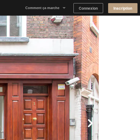
Connexion
Inscription
Comment ça marche
Notre concept
Proposer un espace
Trouver un espace
Tableau de Bord Propriétaire