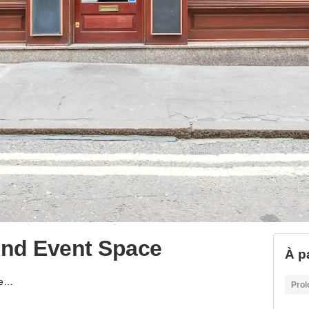
end Event Space
À p
Pollen Street - Weekend Event Space
Prol