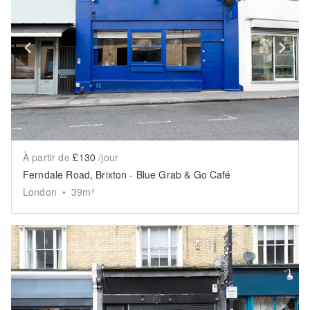
Show previous slide
Sh
À partir de
£130
/jour
Ferndale Road, Brixton - Blue Grab & Go Café
London
•
39
m²