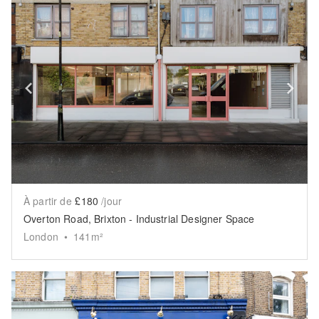
Show previous slide
Sh
À partir de
£180
/jour
Overton Road, Brixton - Industrial Designer Space
London
•
141
m²