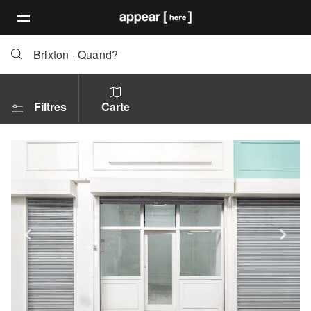
Brixton
·
Quand?
Filtres
Carte
Show previous slide
Sh