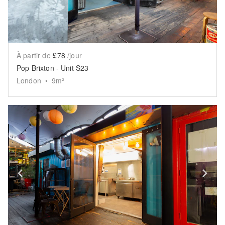
À partir de
£78
/jour
Pop Brixton - Unit S23
London
•
9
m²
Show previous slide
Sh