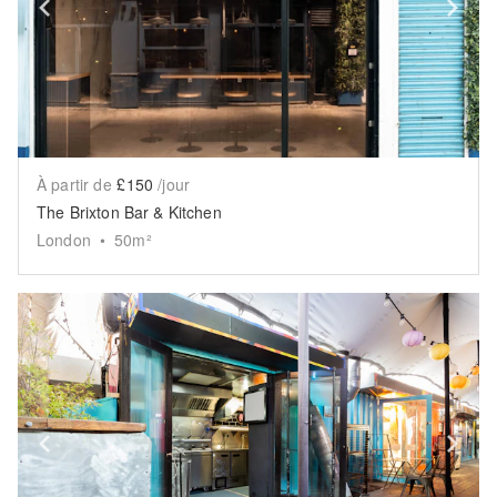
Show previous slide
Sh
À partir de
£150
/jour
The Brixton Bar & Kitchen
London
•
50
m²
Show previous slide
Sh