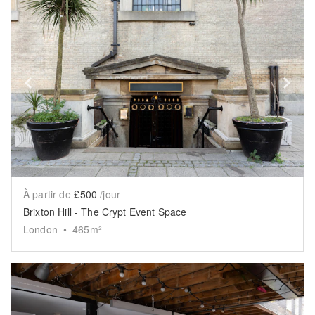
Show previous slide
Sh
À partir de
£500
/jour
Brixton Hill - The Crypt Event Space
London
•
465
m²