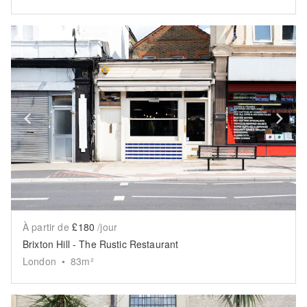
Show previous slide
Sh
À partir de
£180
/jour
Brixton Hill - The Rustic Restaurant
London
•
83
m²