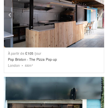
Show previous slide
Sh
À partir de
£105
/jour
Pop Brixton - The Pizza Pop-up
London
•
44
m²