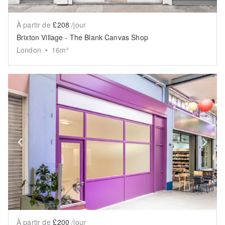
À partir de
£208
/jour
Brixton Village - The Blank Canvas Shop
London
•
16
m²
Show previous slide
Sh
À partir de
£200
/jour