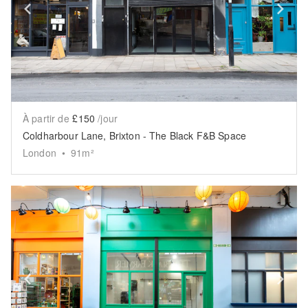
Show previous slide
Sh
À partir de
£150
/jour
Coldharbour Lane, Brixton - The Black F&B Space
London
•
91
m²
Show previous slide
Sh