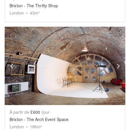
Brixton - The Thrifty Shop
London
•
43
m²
Show previous slide
Sh
À partir de
£600
/jour
Brixton - The Arch Event Space
London
•
186
m²