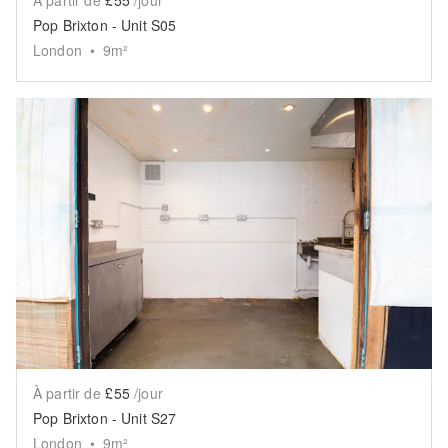
Pop Brixton - Unit S05
London
•
9
m²
Show previous slide
Sh
À partir de
£55
/jour
Pop Brixton - Unit S27
London
•
9
m²