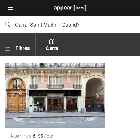
Canal Saint-Martin
·
Quand?
Filtres
Carte
Show previous slide
Show next slid
À partir de
€195
/jour