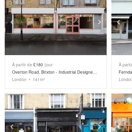
Show previous slide
Show next 
Sh
À partir de
£180
/jour
À parti
Overton Road, Brixton - Industrial Designer Space
London
•
141
m²
Londo
Show previous slide
Show next 
Sh