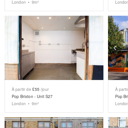
London
•
9
m²
Londo
Show previous slide
Show next 
Sh
À partir de
£55
/jour
À parti
Pop Brixton - Unit S27
Pop Br
London
•
9
m²
Londo