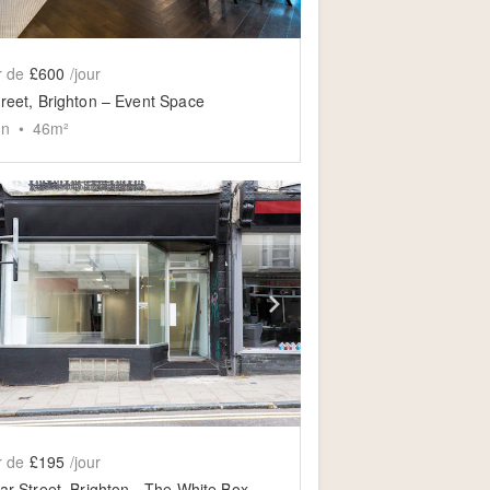
r de
£600
/jour
treet, Brighton – Event Space
on
•
46
m²
slide
ow previous slide
Show next slide
r de
£195
/jour
Trafalgar Street, Brighton - The White Box Boutique