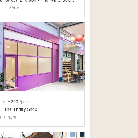
on
•
35
m²
slide
ow previous slide
Show next slide
r de
£200
/jour
 - The Thrifty Shop
n
•
43
m²