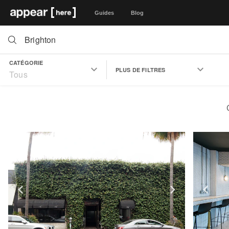
Guides
Blog
CATÉGORIE
PLUS DE FILTRES
Tous
Show previous slide
Show next 
Sh