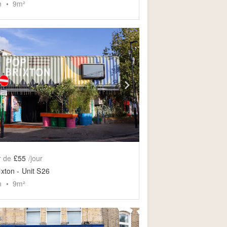
n
•
9
m²
slide
ow previous slide
Show next slide
r de
£55
/jour
ixton - Unit S26
n
•
9
m²