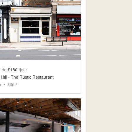
slide
ow previous slide
Show next slide
r de
£180
/jour
 Hill - The Rustic Restaurant
n
•
83
m²
slide
ow previous slide
Show next slide