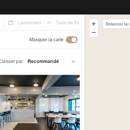
Lancement
Date de fin
Relancer la
Masquer la carte
Classer par
slide
ow previous slide
Show next slide