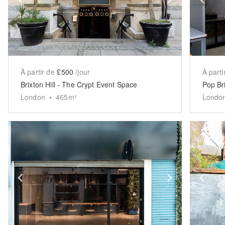
À partir de
£500
/jour
À parti
Brixton Hill - The Crypt Event Space
Pop Br
London
•
465
m²
Londo
Show previous slide
Show next 
Sh