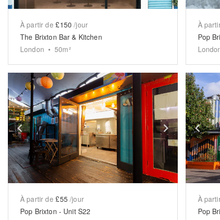
À partir de
£150
/jour
À parti
The Brixton Bar & Kitchen
Pop Br
London
•
50
m²
Londo
Show previous slide
Show next 
Sh
À partir de
£55
/jour
À parti
Pop Brixton - Unit S22
Pop Br