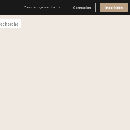
Connexion
Inscription
Comment ça marche
Notre concept
 recherche
Proposer un espace
Trouver un espace
Tableau de Bord Propriétaire