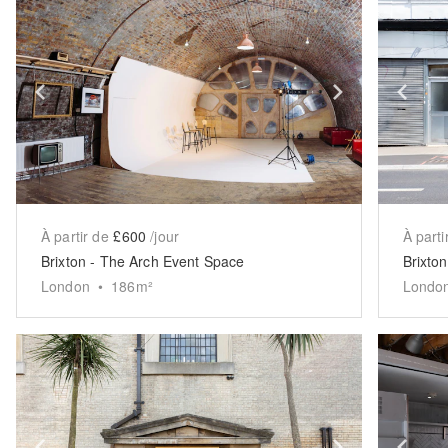
Show previous slide
Show next 
Sh
À partir de
£600
/jour
À parti
Brixton - The Arch Event Space
Brixton
London
•
186
m²
Londo
Show previous slide
Show next 
Sh