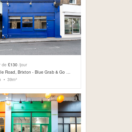
slide
ow previous slide
Show next slide
r de
£130
/jour
Ferndale Road, Brixton - Blue Grab & Go Café
n
•
39
m²
slide
ow previous slide
Show next slide