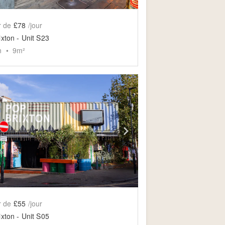
r de
£78
/jour
ixton - Unit S23
n
•
9
m²
slide
ow previous slide
Show next slide
r de
£55
/jour
ixton - Unit S05