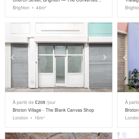
Brighton
•
46
m²
Bright
Show previous slide
Show next 
Sh
À partir de
£208
/jour
À parti
Brixton Village - The Blank Canvas Shop
Brixton
London
•
16
m²
Londo