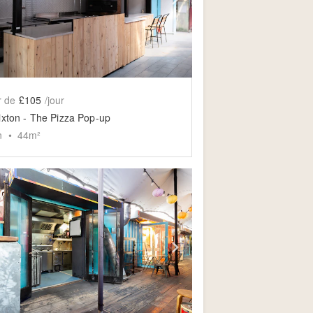
r de
£105
/jour
ixton - The Pizza Pop-up
n
•
44
m²
slide
ow previous slide
Show next slide