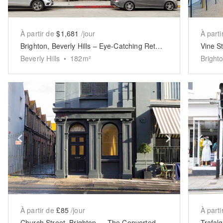
À partir de
$1,681
/jour
À parti
Brighton, Beverly Hills – Eye-Catching Retail Space
Vine S
Beverly Hills
•
182
m²
Bright
Show previous slide
Show next 
Sh
À partir de
£85
/jour
À parti
Church Street, Brighton — The Converted Chapel Retail Space