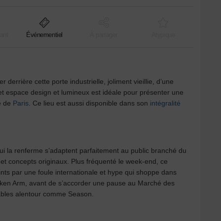
ant
Événementiel
À partager
Atypique
errière cette porte industrielle, joliment vieillie, d’une
et espace design et lumineux est idéale pour présenter une
hé de
Paris
. Ce lieu est aussi disponible dans son
intégralité
ui la renferme s’adaptent parfaitement au public branché du
x et concepts originaux. Plus fréquenté le week-end, ce
ints par une foule internationale et hype qui shoppe dans
Broken Arm, avant de s’accorder une pause au Marché des
ables alentour comme Season.