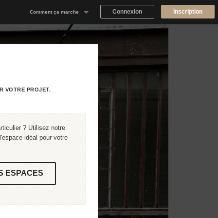
Connexion
Inscription
Comment ça marche
Notre concept
Proposer un espace
Trouver un espace
R VOTRE PROJET.
Tableau de Bord Propriétaire
iculier ? Utilisez notre
'espace idéal pour votre
S ESPACES