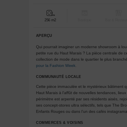
256 m2
Boutique
Bar & Restaur
APERÇU
Qui pourrait imaginer un moderne showroom à louer d
petite rue du Haut Marais ? La pièce centrale de c
collection de mode dans le quartier le plus branc
pour la Fashion Week
.
COMMUNAUTÉ LOCALE
Cette pièce immaculée et le mystérieux bâtiment q
Haut Marais à l’affût de nouvelles tendances, lieu
périmètre est arpenté par ses résidents aisés, rejo
ses concept-stores ultra sélectifs, tels que The 
Enfants Rouges ou dans l’un des cafés instagram
COMMERCES & VOISINS