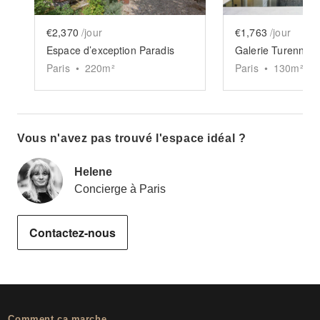
€2,370
/jour
€1,763
/jour
Espace d’exception Paradis
Galerie Turenne C
Paris
•
220
m²
Paris
•
130
m²
Vous n'avez pas trouvé l'espace idéal ?
Helene
Concierge à Paris
Contactez-nous
Comment ça marche