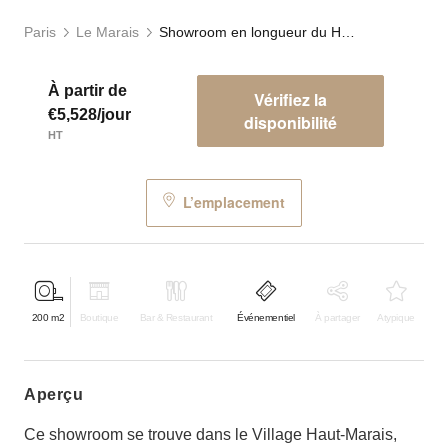
Paris
Le Marais
Showroom en longueur du Haut-Marais
À partir de
Vérifiez la
€5,528/jour
disponibilité
HT
L’emplacement
200
m2
Boutique
Bar & Restaurant
Événementiel
À partager
Atypique
aperçu
Ce showroom se trouve dans le Village Haut-Marais,