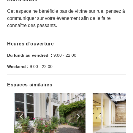
Cet espace ne bénéficie pas de vitrine sur rue, pensez à
communiquer sur votre événement afin de le faire
connaître des passants.
Heures d’ouverture
Du lundi au vendredi :
9:00
-
22:00
Weekend :
9:00
-
22:00
Espaces similaires
Show previous slide
Show next slide
Show previ