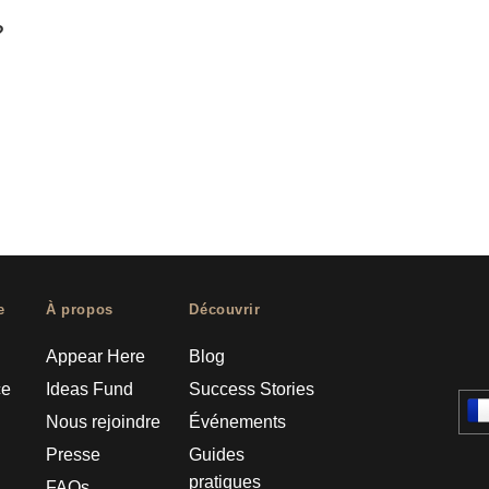
?
e
À propos
Découvrir
Appear Here
Blog
ce
Ideas Fund
Success Stories
Nous rejoindre
Événements
Presse
Guides
pratiques
FAQs