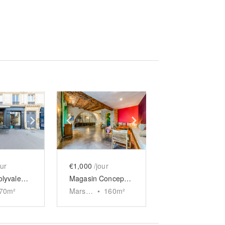
e
previous slide
Show next slide
Show previous slide
Show next slide
our
€1,000
/jour
Espace Polyvalent avec Terrasse - Hôtel de Ville
Magasin Concept-store de la Vieille Charité
70
m²
Marseille
•
160
m²