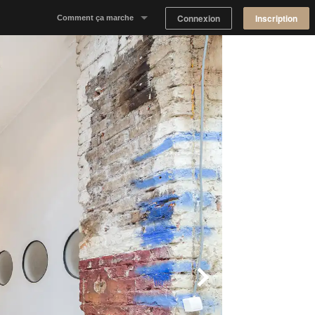
Connexion
Inscription
Comment ça marche
Notre concept
Proposer un espace
Trouver un espace
Tableau de Bord Propriétaire