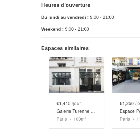
Heures d’ouverture
Du lundi au vendredi :
9:00
-
21:00
Weekend :
9:00
-
21:00
Espaces similaires
Show previous slide
Show next slid
Show 
€1,415
/jour
€1,250
/j
Galerie Turenne - Carreau du Temple
Paris
•
100
m²
Paris
•
1