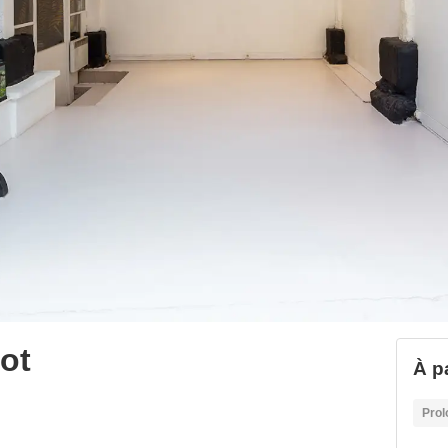
ot
À pa
Prol