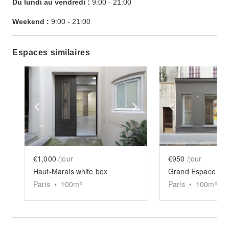
Du lundi au vendredi :
9:00
-
21:00
Weekend :
9:00
-
21:00
Espaces similaires
Show previous slide
Show next slide
Show previ
€1,000
/jour
€950
/jour
Haut-Marais white box
Grand Espace Pic
Paris
•
100
m²
Paris
•
100
m²