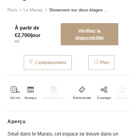
Paris
Le Marais
Showroom sur deux étages Charlot
À partir de
Vérifiez la
€2,700/jour
disponibilité
HT
L’emplacement
Plan
140
m2
Boutique
Bar & Restaurant
Événementiel
À partager
Atypique
aperçu
Situé dans le Marais, cet espace se trouve dans un