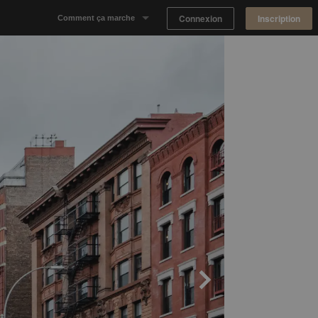
Connexion
Inscription
Comment ça marche
Notre concept
Proposer un espace
Trouver un espace
Tableau de Bord Propriétaire