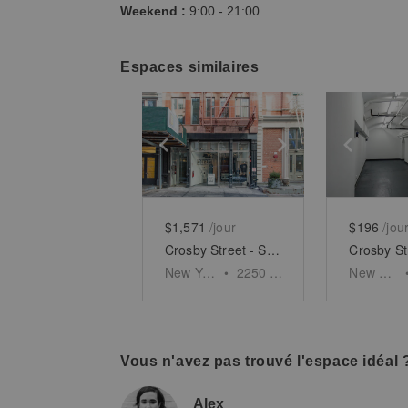
Weekend :
9:00
-
21:00
Espaces similaires
Show previous slide
Show next slid
Show 
$1,571
/jour
$196
/jou
Crosby Street - SoHo's Urban Oasis
New York
•
2250
sq ft
New York
Vous n'avez pas trouvé l'espace idéal 
Alex