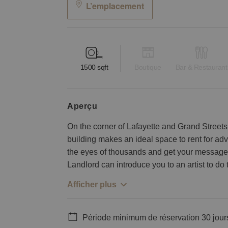
L’emplacement
1500
sqft
Boutique
Bar & Restaurant
aperçu
On the corner of Lafayette and Grand Streets, 
building makes an ideal space to rent for adve
the eyes of thousands and get your message a
Landlord can introduce you to an artist to do 
Afficher plus
Période minimum de réservation 30 jour