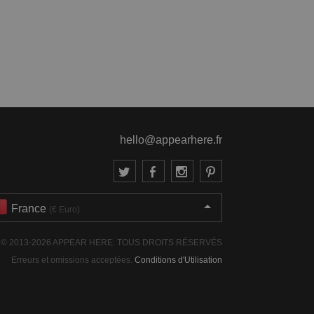
hello@appearhere.fr
France
(€ Euro)
© 2013-2026 APPEAR HERE. TOUS DROITS RÉSERVÉS
Erreurs et omissions acceptées.
Conditions d'Utilisation