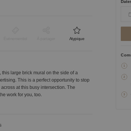
Date
Événementiel
À partager
Atypique
Comm
this large brick mural on the side of a
rtising. This is a perfect opportunity to stop
cross at this busy intersection. The
the work for you, too.
s