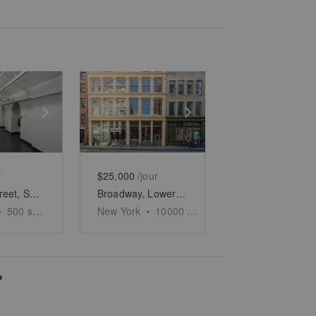
e
previous slide
Show next slide
Show previous slide
Show next slide
r
$25,000
/jour
Crosby Street, Soho - The Sub Level Space
Broadway, Lower Manhattan - The High-End Space
•
500
sq ft
New York
•
10000
sq ft
?