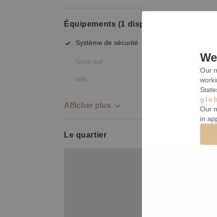
Équipements (1 disponibles)
Système de sécurité
We 
Sous-sol
Our m
Wifi
worki
State
glo
Afficher plus
Our m
in ap
Le quartier