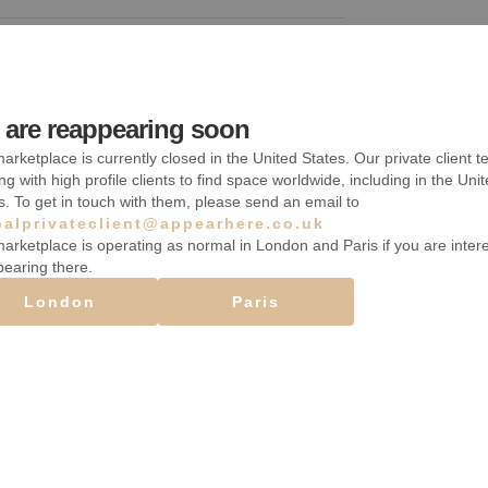
Éclairage
are reappearing soon
Accès handicapé
arketplace is currently closed in the United States. Our private client t
Parking
ng with high profile clients to find space worldwide, including in the Uni
s. To get in touch with them, please send an email to
balprivateclient@appearhere.co.uk
arketplace is operating as normal in London and Paris if you are inter
pearing there.
London
Paris