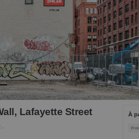
ll, Lafayette Street
À p
Soho’s Large Mural Wall, Lafayette Street
Prol